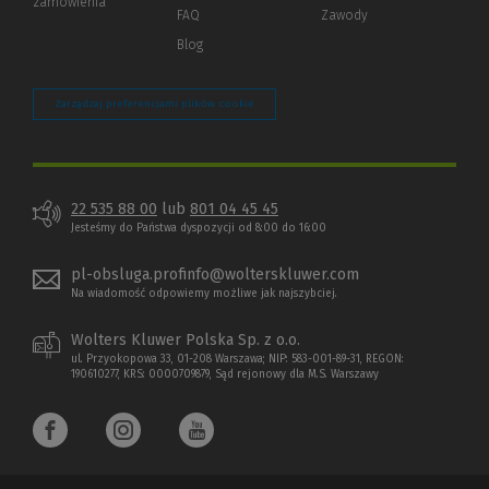
zamówienia
strony)
FAQ
Zawody
Blog
Zarządzaj preferencjami plików cookie
22 535 88 00
lub
801 04 45 45
Jesteśmy do Państwa dyspozycji od 8:00 do 16:00
pl-obsluga.profinfo@wolterskluwer.com
Na wiadomość odpowiemy możliwe jak najszybciej.
Wolters Kluwer Polska Sp. z o.o.
ul. Przyokopowa 33, 01-208 Warszawa; NIP: 583-001-89-31, REGON:
190610277, KRS: 0000709879, Sąd rejonowy dla M.S. Warszawy