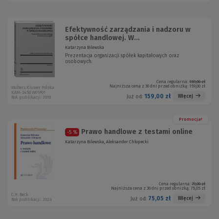
Efektywność zarządzania i nadzoru w
spółce handlowej. W...
Katarzyna Bilewska
Prezentacja organizacji spółek kapitałowych oraz
osobowych.
Cena regularna:
159,00 zł
Najniższa cena z 30 dni przed obniżką:
159,00 zł
Wolters Kluwer Polska
KAM-3450 W01P01
159,00 zł
Więcej
Już od:
Rok publikacji: 2018
Promocja!
Prawo handlowe z testami online
-5 %
Katarzyna Bilewska, Aleksander Chłopecki
Cena regularna:
79,00 zł
Najniższa cena z 30 dni przed obniżką:
75,05 zł
C.H. Beck
75,05 zł
Więcej
Już od:
Rok publikacji: 2024