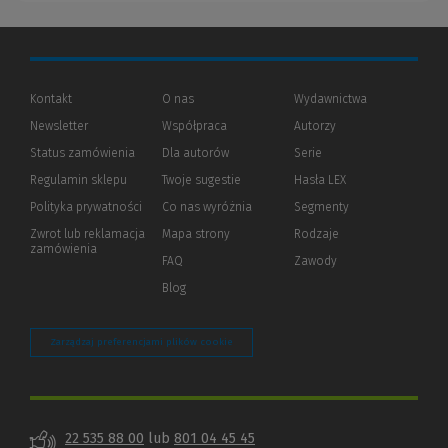
Kontakt
O nas
Wydawnictwa
Newsletter
Współpraca
Autorzy
Status zamówienia
Dla autorów
(Nowe
(Link
Serie
okno)
do
Regulamin sklepu
Twoje sugestie
Hasła LEX
innej
strony)
Polityka prywatności
(Nowe
(Link
Co nas wyróżnia
Segmenty
okno)
do
Zwrot lub reklamacja
Mapa strony
Rodzaje
innej
zamówienia
strony)
FAQ
Zawody
Blog
Zarządzaj preferencjami plików cookie
22 535 88 00
lub
801 04 45 45