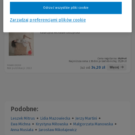
Sortuj:
Odrzuć wszystkie pliki cookie
Promocja!
Zarządzaj preferencjami plików cookie
Zatańcz ze mną
-5 %
Katarzyna Michalak-Duszyńska
Cena regularna:
35,99 zł
Najniższa cena z 30 dni przed obniżką:
35,99 zł
nowoczesne
34,20 zł
Więcej
Już od:
Rok publikacji: 2022
Podobne:
Leszek Mitrus
●
Lidia Mazowiecka
●
Jerzy Martini
●
Ewa Michna
●
Krystyna Miłowska
●
Małgorzata Manowska
●
Anna Musiała
●
Jarosław Mikołajewicz