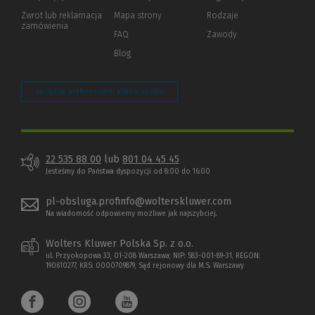
okno)
do
Zwrot lub reklamacja
Mapa strony
Rodzaje
innej
zamówienia
strony)
FAQ
Zawody
Blog
Zarządzaj preferencjami plików cookie
22 535 88 00
lub
801 04 45 45
Jesteśmy do Państwa dyspozycji od 8:00 do 16:00
pl-obsluga.profinfo@wolterskluwer.com
Na wiadomość odpowiemy możliwe jak najszybciej.
Wolters Kluwer Polska Sp. z o.o.
ul. Przyokopowa 33, 01-208 Warszawa; NIP: 583-001-89-31, REGON:
190610277, KRS: 0000709879, Sąd rejonowy dla M.S. Warszawy