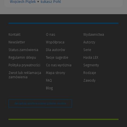
Wojciech Piątek
●
Łukasz Pohl
Kontakt
O nas
Wydawnictwa
Newsletter
Współpraca
Autorzy
Status zamówienia
Dla autorów
(Nowe
(Link
Serie
okno)
do
Regulamin sklepu
Twoje sugestie
Hasła LEX
innej
strony)
Polityka prywatności
(Nowe
(Link
Co nas wyróżnia
Segmenty
okno)
do
Zwrot lub reklamacja
Mapa strony
Rodzaje
innej
zamówienia
strony)
FAQ
Zawody
Blog
Zarządzaj preferencjami plików cookie