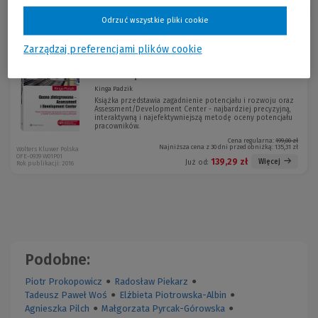
Sortuj:
Odrzuć wszystkie pliki cookie
Zarządzaj preferencjami plików cookie
Ocena zintegrowana - Assessment
-30 %
i Development Center. N...
Kinga Padzik
Książka przedstawia zagadnienie potencjału i rozwoju oraz
Assessment/Development Center - najbardziej precyzyjną,
interaktywną i najefektywniejszą metodę oceny potencjału
pracowników.
Cena regularna:
199,00 zł
Najniższa cena z 30 dni przed obniżką:
135,31 zł
Wolters Kluwer Polska
OFE-0939 W01P01
139,29 zł
Więcej
Już od:
Rok publikacji: 2016
Podobne:
Piotr Prokopowicz
●
Radosław Piekarz
●
Tadeusz Paweł Woś
●
Elżbieta Piotrowska-Albin
●
Agnieszka Pilch
●
Małgorzata Pyrcak-Górowska
●