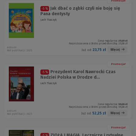
Promocja!
Jak dbać o ząbki czyli nie boję się
-5 %
Pana dentysty
Lech Tkaczyk
Cena regularna:
25,00 zł
Najniższa cena z 30 dni przed obniżką:
25,00 zł
astrum
23,75 zł
Więcej
Już od:
Rok publikacji: 2025
Promocja!
Prezydent Karol Nawrocki Czas
-5 %
Nadziei Polska w Drodze d...
Lech Tkaczyk
Cena regularna:
55,00 zł
Najniższa cena z 30 dni przed obniżką:
55,00 zł
astrum
52,25 zł
Więcej
Już od:
Rok publikacji: 2025
Promocja!
ZIOŁA I MAGIA. Lecznicze i rytualne
-5 %