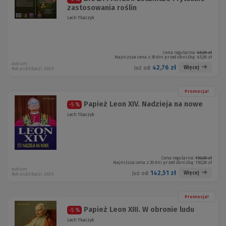
zastosowania roślin
Lech Tkaczyk
Cena regularna:
45,00 zł
Najniższa cena z 30 dni przed obniżką:
45,00 zł
astrum
42,76 zł
Więcej
Już od:
Rok publikacji: 2025
Promocja!
Papież Leon XIV. Nadzieja na nowe
-5 %
Lech Tkaczyk
Cena regularna:
150,00 zł
Najniższa cena z 30 dni przed obniżką:
150,00 zł
astrum
142,51 zł
Więcej
Już od:
Rok publikacji: 2025
Promocja!
Papież Leon XIII. W obronie ludu
-5 %
Lech Tkaczyk