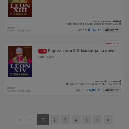
Cena regularna:
65,00 zł
Najniższa cena z 30 dni przed obniżką:
65,00 zł
astrum
61,74 zł
Więcej
Już od:
Rok publikacji: 2025
Promocja!
Papież Leon XIV. Nadzieja na nowe
-5 %
Lech Tkaczyk
Cena regularna:
80,00 zł
Najniższa cena z 30 dni przed obniżką:
80,00 zł
astrum
76,00 zł
Więcej
Już od:
Rok publikacji: 2025
1
2
3
4
5