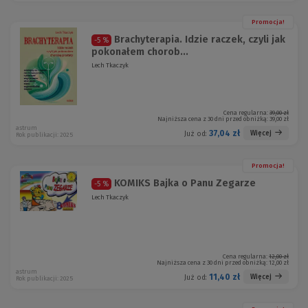
Promocja!
Brachyterapia. Idzie raczek, czyli jak
-5 %
pokonałem chorob...
Lech Tkaczyk
Cena regularna:
39,00 zł
Najniższa cena z 30 dni przed obniżką:
39,00 zł
astrum
37,04 zł
Więcej
Już od:
Rok publikacji: 2025
Promocja!
KOMIKS Bajka o Panu Zegarze
-5 %
Lech Tkaczyk
Cena regularna:
12,00 zł
Najniższa cena z 30 dni przed obniżką:
12,00 zł
astrum
11,40 zł
Więcej
Już od:
Rok publikacji: 2025