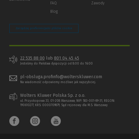
strony)
FAQ
Zawody
Blog
Zarządzaj preferencjami plików cookie
22 535 88 00
lub
801 04 45 45
Jesteśmy do Państwa dyspozycji od 8:00 do 16:00
pl-obsluga.profinfo@wolterskluwer.com
Na wiadomość odpowiemy możliwe jak najszybciej.
Wolters Kluwer Polska Sp. z o.o.
ul. Przyokopowa 33, 01-208 Warszawa; NIP: 583-001-89-31, REGON:
190610277, KRS: 0000709879, Sąd rejonowy dla M.S. Warszawy