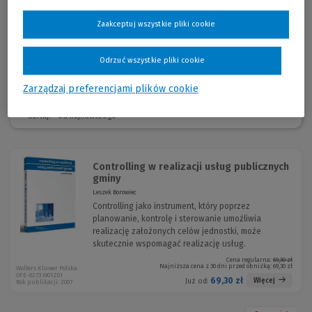
konsultantem przedsiębiorstw z zakresu rachunkowości zarządczej,
controllingu oraz finansów. Zajmuje kierownicze stanowiska w firmach
Zaakceptuj wszystkie pliki cookie
o zasięgu międzynarodowym, łącząc pracę naukowo - badawczą z
praktyką.
Odrzuć wszystkie pliki cookie
Zarządzaj preferencjami plików cookie
Sortuj:
Controlling w realizacji usług publicznych
gminy
Leszek Borowiec
Controlling jako instrument, który poprzez
planowanie, kontrolę i sterowanie umożliwia
realizację założonych celów jednostki, może
skutecznie wspomagać realizację usług.
Cena regularna:
69,30 zł
Najniższa cena z 30 dni przed obniżką:
69,30 zł
Wolters Kluwer Polska
OFE-0273 W01Z01
69,30 zł
Więcej
Już od:
Rok publikacji: 2007