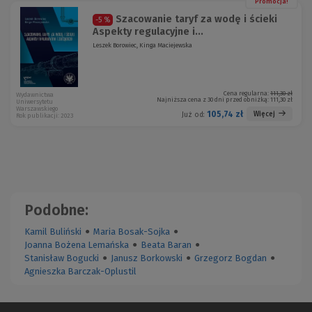
Promocja!
Szacowanie taryf za wodę i ścieki
-5 %
Aspekty regulacyjne i...
Leszek Borowiec, Kinga Maciejewska
Cena regularna:
111,30 zł
Wydawnictwa
Najniższa cena z 30 dni przed obniżką:
111,30 zł
Uniwersytetu
Warszawskiego
105,74 zł
Więcej
Już od:
Rok publikacji: 2023
Podobne:
Kamil Buliński
●
Maria Bosak-Sojka
●
Joanna Bożena Lemańska
●
Beata Baran
●
Stanisław Bogucki
●
Janusz Borkowski
●
Grzegorz Bogdan
●
Agnieszka Barczak-Oplustil