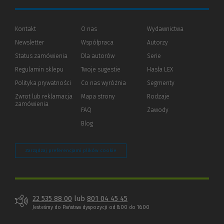
Kontakt
O nas
Wydawnictwa
Newsletter
Współpraca
Autorzy
Status zamówienia
Dla autorów
(Nowe
(Link
Serie
okno)
do
Regulamin sklepu
Twoje sugestie
Hasła LEX
innej
strony)
Polityka prywatności
(Nowe
(Link
Co nas wyróżnia
Segmenty
okno)
do
Zwrot lub reklamacja
Mapa strony
Rodzaje
innej
zamówienia
strony)
FAQ
Zawody
Blog
Zarządzaj preferencjami plików cookie
22 535 88 00
lub
801 04 45 45
Jesteśmy do Państwa dyspozycji od 8:00 do 16:00