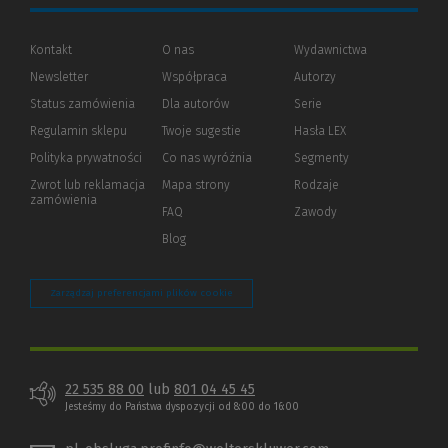
Kontakt
O nas
Wydawnictwa
Newsletter
Współpraca
Autorzy
Status zamówienia
Dla autorów
(Nowe
(Link
Serie
okno)
do
Regulamin sklepu
Twoje sugestie
Hasła LEX
innej
strony)
Polityka prywatności
(Nowe
(Link
Co nas wyróżnia
Segmenty
okno)
do
Zwrot lub reklamacja
Mapa strony
Rodzaje
innej
zamówienia
strony)
FAQ
Zawody
Blog
Zarządzaj preferencjami plików cookie
22 535 88 00
lub
801 04 45 45
Jesteśmy do Państwa dyspozycji od 8:00 do 16:00