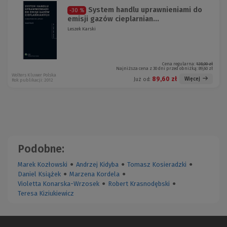
System handlu uprawnieniami do
-30 %
emisji gazów cieplarnian...
Leszek Karski
Cena regularna:
128,00 zł
Najniższa cena z 30 dni przed obniżką:
89,60 zł
Wolters Kluwer Polska
89,60 zł
Więcej
Już od:
Rok publikacji: 2012
Podobne:
Marek Kozłowski
●
Andrzej Kidyba
●
Tomasz Kosieradzki
●
Daniel Książek
●
Marzena Kordela
●
Violetta Konarska-Wrzosek
●
Robert Krasnodębski
●
Teresa Kiziukiewicz