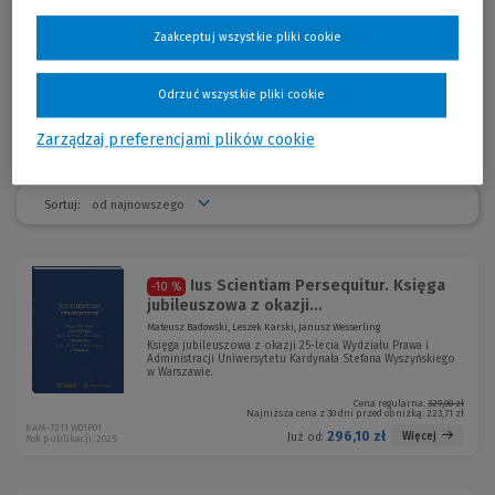
artykułów głównie z zakresu prawa energetycznego, prawa
klimatycznego i prawa ochrony środowiska oraz ekspertyz
Zaakceptuj wszystkie pliki cookie
przygotowywanych dla komisji parlamentarnych, Ministerstwa
Środowiska, Ministerstwa Gospodarki, przedsiębiorstw
energetycznych.
Odrzuć wszystkie pliki cookie
Zarządzaj preferencjami plików cookie
Sortuj:
Ius Scientiam Persequitur. Księga
-10 %
jubileuszowa z okazji...
Mateusz Badowski, Leszek Karski, Janusz Wesserling
Księga jubileuszowa z okazji 25-lecia Wydziału Prawa i
Administracji Uniwersytetu Kardynała Stefana Wyszyńskiego
w Warszawie.
Cena regularna:
329,00 zł
Najniższa cena z 30 dni przed obniżką:
223,71 zł
KAM-7211 W01P01
296,10 zł
Więcej
Już od:
Rok publikacji: 2025