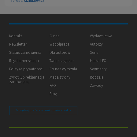
Teresa Kiziukiewicz
Kontakt
O nas
Wydawnictwa
Newsletter
Współpraca
Autorzy
Status zamówienia
Dla autorów
(Nowe
(Link
Serie
okno)
do
Regulamin sklepu
Twoje sugestie
Hasła LEX
innej
strony)
Polityka prywatności
(Nowe
(Link
Co nas wyróżnia
Segmenty
okno)
do
Zwrot lub reklamacja
Mapa strony
Rodzaje
innej
zamówienia
strony)
FAQ
Zawody
Blog
Zarządzaj preferencjami plików cookie