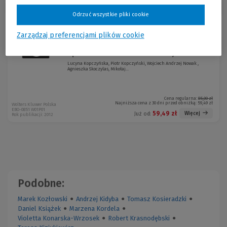
Sortuj:
Odrzuć wszystkie pliki cookie
Zarządzaj preferencjami plików cookie
Międzynarodowy Standard
-30 %
Sprawozdawczości Finansowej dla...
Lucyna Kopczyńska, Piotr Kopczyński, Wojciech Andrzej Nowak ,
Agnieszka Skoczylas, Mikołaj...
Cena regularna:
85,00 zł
Najniższa cena z 30 dni przed obniżką:
59,49 zł
Wolters Kluwer Polska
EBO-0851 W01P01
59,49 zł
Więcej
Już od:
Rok publikacji: 2012
Podobne:
Marek Kozłowski
●
Andrzej Kidyba
●
Tomasz Kosieradzki
●
Daniel Książek
●
Marzena Kordela
●
Violetta Konarska-Wrzosek
●
Robert Krasnodębski
●