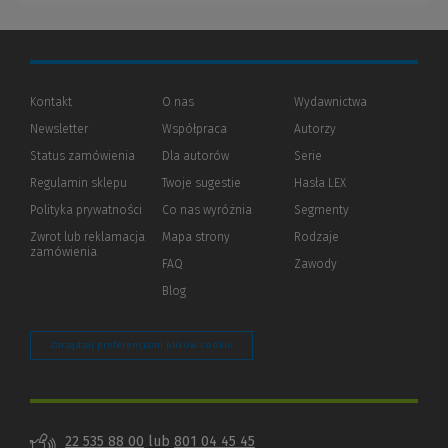
Kontakt
O nas
Wydawnictwa
Newsletter
Współpraca
Autorzy
Status zamówienia
Dla autorów
(Nowe
(Link
Serie
okno)
do
Regulamin sklepu
Twoje sugestie
Hasła LEX
innej
strony)
Polityka prywatności
(Nowe
(Link
Co nas wyróżnia
Segmenty
okno)
do
Zwrot lub reklamacja
Mapa strony
Rodzaje
innej
zamówienia
strony)
FAQ
Zawody
Blog
Zarządzaj preferencjami plików cookie
22 535 88 00
lub
801 04 45 45