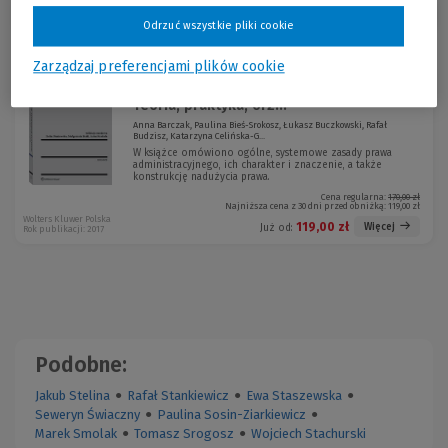
Sortuj:
Odrzuć wszystkie pliki cookie
Promocja!
Zarządzaj preferencjami plików cookie
Zasady w prawie administracyjnym.
-30 %
Teoria, praktyka, orz...
Anna Barczak, Paulina Bieś-Srokosz, Łukasz Buczkowski, Rafał
Budzisz, Katarzyna Celińska-G...
W książce omówiono ogólne, systemowe zasady prawa
administracyjnego, ich charakter i znaczenie, a także
konstrukcję nadużycia prawa.
Cena regularna:
170,00 zł
Najniższa cena z 30 dni przed obniżką:
119,00 zł
Wolters Kluwer Polska
119,00 zł
Więcej
Już od:
Rok publikacji: 2017
Podobne:
Jakub Stelina
●
Rafał Stankiewicz
●
Ewa Staszewska
●
Seweryn Świaczny
●
Paulina Sosin-Ziarkiewicz
●
Marek Smolak
●
Tomasz Srogosz
●
Wojciech Stachurski