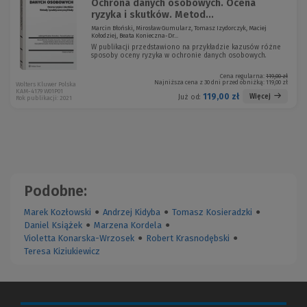
Ochrona danych osobowych. Ocena
ryzyka i skutków. Metod...
Marcin Błoński, Mirosław Gumularz, Tomasz Izydorczyk, Maciej
Kołodziej, Beata Konieczna-Dr...
W publikacji przedstawiono na przykładzie kazusów różne
sposoby oceny ryzyka w ochronie danych osobowych.
Cena regularna:
119,00 zł
Najniższa cena z 30 dni przed obniżką:
119,00 zł
Wolters Kluwer Polska
KAM-4179 W01P01
119,00 zł
Więcej
Już od:
Rok publikacji: 2021
Podobne:
Marek Kozłowski
●
Andrzej Kidyba
●
Tomasz Kosieradzki
●
Daniel Książek
●
Marzena Kordela
●
Violetta Konarska-Wrzosek
●
Robert Krasnodębski
●
Teresa Kiziukiewicz