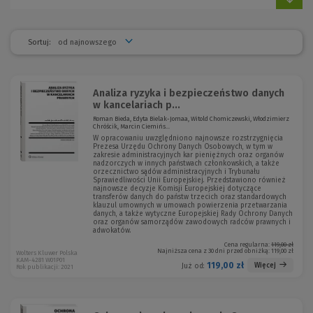
Sortuj:
Analiza ryzyka i bezpieczeństwo danych
w kancelariach p...
Roman Bieda, Edyta Bielak-Jomaa, Witold Chomiczewski, Włodzimierz
Chróścik, Marcin Ciemińs...
W opracowaniu uwzględniono najnowsze rozstrzygnięcia
Prezesa Urzędu Ochrony Danych Osobowych, w tym w
zakresie administracyjnych kar pieniężnych oraz organów
nadzorczych w innych państwach członkowskich, a także
orzecznictwo sądów administracyjnych i Trybunału
Sprawiedliwości Unii Europejskiej. Przedstawiono również
najnowsze decyzje Komisji Europejskiej dotyczące
transferów danych do państw trzecich oraz standardowych
klauzul umownych w umowach powierzenia przetwarzania
danych, a także wytyczne Europejskiej Rady Ochrony Danych
oraz organów samorządów zawodowych radców prawnych i
adwokatów.
Cena regularna:
119,00 zł
Najniższa cena z 30 dni przed obniżką:
119,00 zł
Wolters Kluwer Polska
KAM-4281 W01P01
119,00 zł
Więcej
Już od:
Rok publikacji: 2021