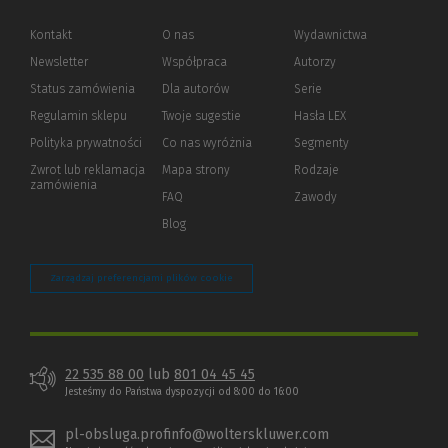
Kontakt
O nas
Wydawnictwa
Newsletter
Współpraca
Autorzy
Status zamówienia
Dla autorów
(Nowe
(Link
Serie
okno)
do
Regulamin sklepu
Twoje sugestie
Hasła LEX
innej
strony)
Polityka prywatności
(Nowe
(Link
Co nas wyróżnia
Segmenty
okno)
do
Zwrot lub reklamacja
Mapa strony
Rodzaje
innej
zamówienia
strony)
FAQ
Zawody
Blog
Zarządzaj preferencjami plików cookie
22 535 88 00
lub
801 04 45 45
Jesteśmy do Państwa dyspozycji od 8:00 do 16:00
pl-obsluga.profinfo@wolterskluwer.com