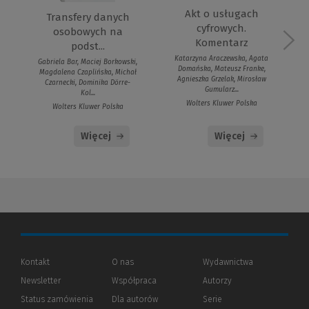
Akt o usługach
Transfery danych
cyfrowych.
osobowych na
Komentarz
podst...
Katarzyna Araczewska, Agata
Gabriela Bar, Maciej Borkowski,
Domańska, Mateusz Franke,
Magdalena Czaplińska, Michał
Agnieszka Grzelak, Mirosław
Czarnecki, Dominika Dörre-
Gumularz...
Kol...
Wolters Kluwer Polska
Wolters Kluwer Polska
Więcej
Więcej
Kontakt
O nas
Wydawnictwa
Newsletter
Współpraca
Autorzy
Status zamówienia
Dla autorów
(Nowe
(Link
Serie