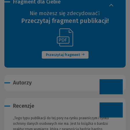
Fragment dla Ciebie
Nie możesz się zdecydować?
Przeczytaj fragment publikacji!
(Link
(Nowe
do
okno)
innej
strony)
Przeczytaj fragment
Autorzy
Recenzje
„Tego typu publikacji do tej pory na rynku prawniczym i rynku
ochrony danych osobowych nie ma. Jest to książka o bardzo
praktycznym wymiarze, która z pewnością będzie bardzo