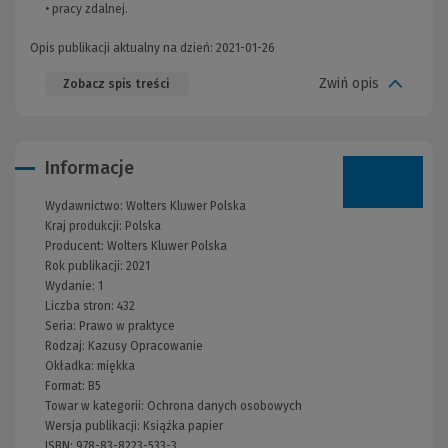
• pracy zdalnej.
Opis publikacji aktualny na dzień: 2021-01-26
Zwiń opis
Zobacz spis treści
Informacje
Wydawnictwo:
Wolters Kluwer Polska
Kraj produkcji: Polska
Producent:
Wolters Kluwer Polska
Rok publikacji:
2021
Wydanie:
1
Liczba stron:
432
Seria:
Prawo w praktyce
Rodzaj:
Kazusy
Opracowanie
Okładka:
miękka
Format:
B5
Towar w kategorii:
Ochrona danych osobowych
Wersja publikacji:
Książka papier
ISBN:
978-83-8223-533-3