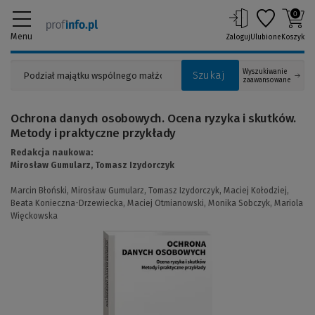
0
Menu
Zaloguj
Ulubione
Koszyk
Wyszukiwanie
Szukaj
zaawansowane
Ochrona danych osobowych. Ocena ryzyka i skutków.
Metody i praktyczne przykłady
Redakcja naukowa:
Mirosław Gumularz,
Tomasz Izydorczyk
Marcin Błoński,
Mirosław Gumularz,
Tomasz Izydorczyk,
Maciej Kołodziej,
Beata Konieczna-Drzewiecka,
Maciej Otmianowski,
Monika Sobczyk,
Mariola
Więckowska
(Link
do
innej
strony)