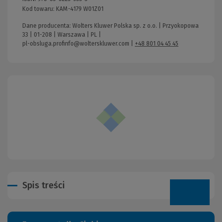
Kod towaru:
KAM-4179 W01Z01
Dane producenta: Wolters Kluwer Polska sp. z o.o. | Przyokopowa
33 | 01-208 | Warszawa | PL |
pl-obsluga.profinfo@wolterskluwer.com
|
+48 801 04 45 45
Spis treści