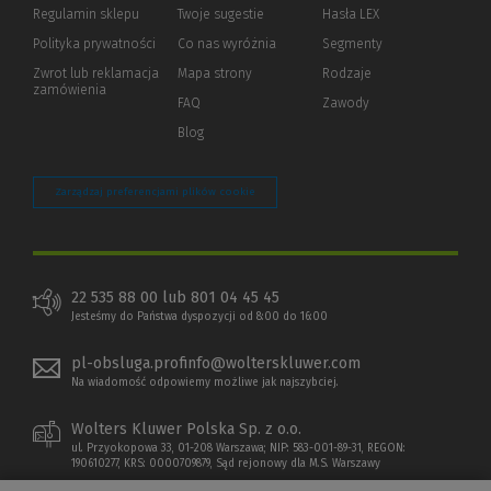
okno)
do
Regulamin sklepu
Twoje sugestie
Hasła LEX
innej
strony)
Polityka prywatności
(Nowe
(Link
Co nas wyróżnia
Segmenty
okno)
do
Zwrot lub reklamacja
Mapa strony
Rodzaje
innej
zamówienia
strony)
FAQ
Zawody
Blog
Zarządzaj preferencjami plików cookie
22 535 88 00 lub 801 04 45 45
Jesteśmy do Państwa dyspozycji od 8:00 do 16:00
pl-obsluga.profinfo@wolterskluwer.com
Na wiadomość odpowiemy możliwe jak najszybciej.
Wolters Kluwer Polska Sp. z o.o.
ul. Przyokopowa 33, 01-208 Warszawa; NIP: 583-001-89-31, REGON:
190610277, KRS: 0000709879, Sąd rejonowy dla M.S. Warszawy