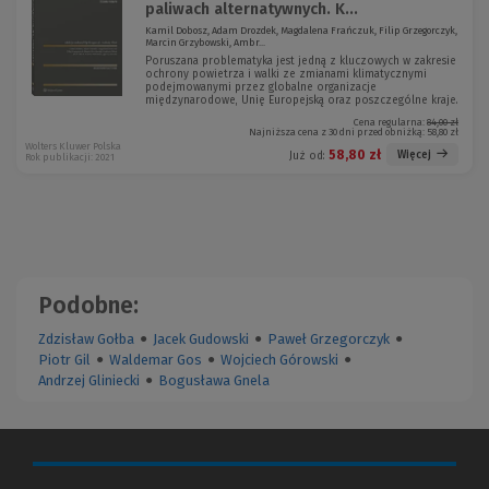
paliwach alternatywnych. K...
Kamil Dobosz, Adam Drozdek, Magdalena Frańczuk, Filip Grzegorczyk,
Marcin Grzybowski, Ambr...
Poruszana problematyka jest jedną z kluczowych w zakresie
ochrony powietrza i walki ze zmianami klimatycznymi
podejmowanymi przez globalne organizacje
międzynarodowe, Unię Europejską oraz poszczególne kraje.
Cena regularna:
84,00 zł
Najniższa cena z 30 dni przed obniżką:
58,80 zł
Wolters Kluwer Polska
58,80 zł
Więcej
Już od:
Rok publikacji: 2021
Podobne:
Zdzisław Gołba
●
Jacek Gudowski
●
Paweł Grzegorczyk
●
Piotr Gil
●
Waldemar Gos
●
Wojciech Górowski
●
Andrzej Gliniecki
●
Bogusława Gnela