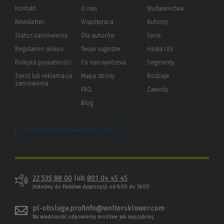
Kontakt
O nas
Wydawnictwa
Newsletter
Współpraca
Autorzy
Status zamówienia
Dla autorów
(Nowe
(Link
Serie
okno)
do
Regulamin sklepu
Twoje sugestie
Hasła LEX
innej
strony)
Polityka prywatności
(Nowe
(Link
Co nas wyróżnia
Segmenty
okno)
do
Zwrot lub reklamacja
Mapa strony
Rodzaje
innej
zamówienia
strony)
FAQ
Zawody
Blog
Zarządzaj preferencjami plików cookie
22 535 88 00
lub
801 04 45 45
Jesteśmy do Państwa dyspozycji od 8:00 do 16:00
pl-obsluga.profinfo@wolterskluwer.com
Na wiadomość odpowiemy możliwe jak najszybciej.