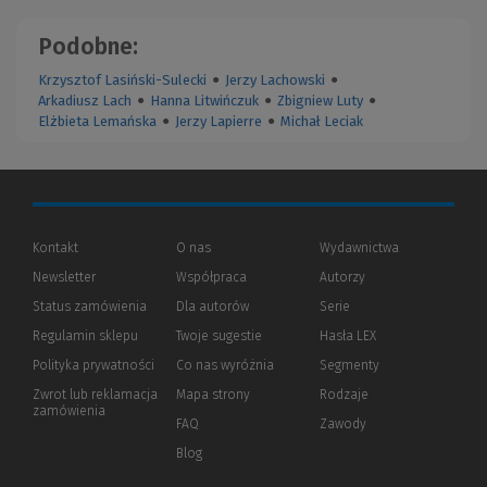
Podobne:
Krzysztof Lasiński-Sulecki
●
Jerzy Lachowski
●
Arkadiusz Lach
●
Hanna Litwińczuk
●
Zbigniew Luty
●
Elżbieta Lemańska
●
Jerzy Lapierre
●
Michał Leciak
Kontakt
O nas
Wydawnictwa
Newsletter
Współpraca
Autorzy
Status zamówienia
Dla autorów
(Nowe
(Link
Serie
okno)
do
Regulamin sklepu
Twoje sugestie
Hasła LEX
innej
strony)
Polityka prywatności
(Nowe
(Link
Co nas wyróżnia
Segmenty
okno)
do
Zwrot lub reklamacja
Mapa strony
Rodzaje
innej
zamówienia
strony)
FAQ
Zawody
Blog