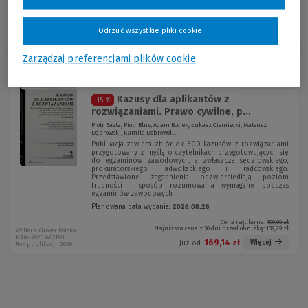
Odrzuć wszystkie pliki cookie
Sortuj:
Zarządzaj preferencjami plików cookie
Promocja!
Kazusy dla aplikantów z
-15 %
rozwiązaniami. Prawo cywilne, p...
Piotr Basta, Piotr Blus, Adam Bociek, Łukasz Ciemiecki, Mateusz
Dąbrowski, Kamila Dobrowol...
Publikacja zawiera zbiór ok. 300 kazusów z rozwiązaniami
przygotowany z myślą o czytelnikach przygotowujących się
do egzaminów zawodowych, a zwłaszcza sędziowskiego,
prokuratorskiego, adwokackiego i radcowskiego.
Przedstawione zagadnienia odzwierciedlają poziom
trudności i sposób rozumowania wymagane podczas
egzaminów zawodowych.
Planowana data wydania:
2026.08.26
Cena regularna:
199,00 zł
Najniższa cena z 30 dni przed obniżką:
139,29 zł
Wolters Kluwer Polska
KAM-4920 W02P01
169,14 zł
Więcej
Już od:
Rok publikacji: 2026