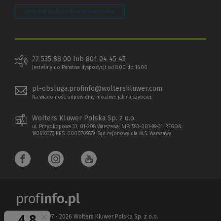
Zarządzaj preferencjami plików cookie
22 535 88 00
lub
801 04 45 45
Jesteśmy do Państwa dyspozycji od 8:00 do 16:00
pl-obsluga.profinfo@wolterskluwer.com
Na wiadomość odpowiemy możliwe jak najszybciej.
Wolters Kluwer Polska Sp. z o.o.
ul. Przyokopowa 33, 01-208 Warszawa; NIP: 583-001-89-31, REGON:
190610277, KRS: 0000709879, Sąd rejonowy dla M.S. Warszawy
Copyright 1997 - 2026 Wolters Kluwer Polska Sp. z o.o.