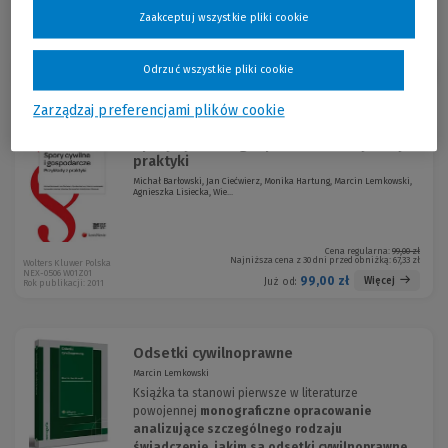
Zaakceptuj wszystkie pliki cookie
Odrzuć wszystkie pliki cookie
Sortuj:
Zarządzaj preferencjami plików cookie
Spory cywilne i gospodarcze. Przykłady z
praktyki
Michał Barłowski, Jan Ciećwierz, Monika Hartung, Marcin Lemkowski,
Agnieszka Lisiecka, Wie...
Cena regularna:
99,00 zł
Najniższa cena z 30 dni przed obniżką:
67,33 zł
Wolters Kluwer Polska
NEX-0506 W01Z01
99,00 zł
Więcej
Już od:
Rok publikacji: 2011
Odsetki cywilnoprawne
Marcin Lemkowski
Książka ta stanowi pierwsze w literaturze
powojennej
monograficzne opracowanie
analizujące szczególnego rodzaju
świadczenie, jakim są odsetki cywilnoprawne.