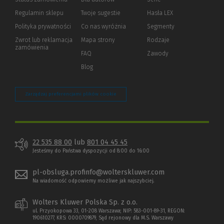
okno)
do
Regulamin sklepu
Twoje sugestie
Hasła LEX
innej
strony)
Polityka prywatności
(Nowe
(Link
Co nas wyróżnia
Segmenty
okno)
do
Zwrot lub reklamacja
Mapa strony
Rodzaje
innej
zamówienia
strony)
FAQ
Zawody
Blog
Zarządzaj preferencjami plików cookie
22 535 88 00
lub
801 04 45 45
Jesteśmy do Państwa dyspozycji od 8:00 do 16:00
pl-obsluga.profinfo@wolterskluwer.com
Na wiadomość odpowiemy możliwe jak najszybciej.
Wolters Kluwer Polska Sp. z o.o.
ul. Przyokopowa 33, 01-208 Warszawa; NIP: 583-001-89-31, REGON:
190610277, KRS: 0000709879, Sąd rejonowy dla M.S. Warszawy