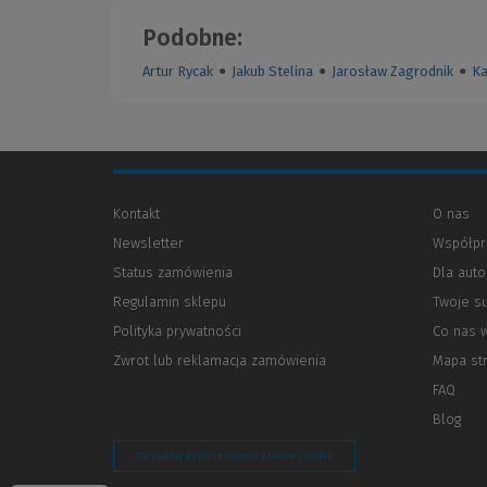
Podobne:
Artur Rycak
●
Jakub Stelina
●
Jarosław Zagrodnik
●
Ka
Kontakt
O nas
Newsletter
Współpr
Status zamówienia
Dla aut
Regulamin sklepu
Twoje s
Polityka prywatności
(Nowe
(Link
Co nas 
okno)
do
Zwrot lub reklamacja zamówienia
Mapa st
innej
strony)
FAQ
Blog
Zarządzaj preferencjami plików cookie