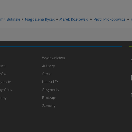
mil Buliński
●
Magdalena Rycak
●
Marek Kozłowski
●
Piotr Prokopowicz
●
Wydawnictwa
aca
Autorzy
orów
(Nowe
(Link
Serie
okno)
do
ugestie
Hasła LEX
innej
strony)
wyróżnia
Segmenty
rony
Rodzaje
Zawody