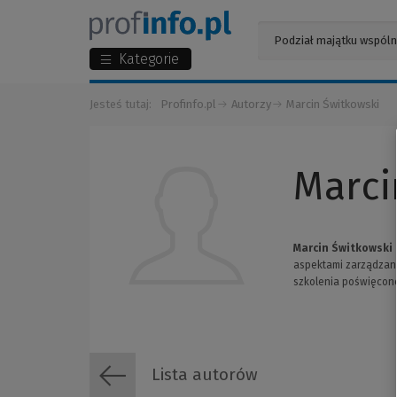
Kategorie
Jesteś tutaj:
Profinfo.pl
Autorzy
Marcin Świtkowski
Marci
Marcin Świtkowski 
aspektami zarządzania
szkolenia poświęcon
Lista autorów