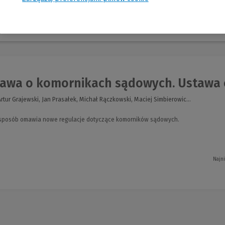
nia
awa o komornikach sądowych. Ustawa o
Artur Grajewski, Jan Prasałek, Michał Rączkowski, Maciej Simbierowic...
 sposób omawia nowe regulacje dotyczące komorników sądowych.
Najn