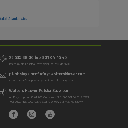
Rafał Stankiewicz
22 535 88 00
lub
801 04 45 45
Jesteśmy do Państwa dyspozycji od 8:00 do 16:00
pl-obsluga.profinfo@wolterskluwer.com
Na wiadomość odpowiemy możliwe jak najszybciej.
Wolters Kluwer Polska Sp. z o.o.
ul. Przyokopowa 33, 01-208 Warszawa; NIP: 583-001-89-31, REGON:
190610277, KRS: 0000709879, Sąd rejonowy dla M.S. Warszawy