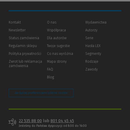
Kontakt
O nas
Wydawnictwa
Newsletter
Współpraca
Autorzy
Status zamówienia
Dla autorów
(Nowe
(Link
Serie
okno)
do
Regulamin sklepu
Twoje sugestie
Hasła LEX
innej
strony)
Polityka prywatności
(Nowe
(Link
Co nas wyróżnia
Segmenty
okno)
do
Zwrot lub reklamacja
Mapa strony
Rodzaje
innej
zamówienia
strony)
FAQ
Zawody
Blog
Zarządzaj preferencjami plików cookie
22 535 88 00
lub
801 04 45 45
Jesteśmy do Państwa dyspozycji od 8:00 do 16:00