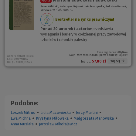
Meritum adwokata i adwokatki
-80 %
Paweł Wiliński, Katarzyna Gajowniczek-Pruszyńska, Radosław Baszuk,
Łukasz Chojniak, Marcin...
Bestseller na rynku prawniczym!
Ponad 30 autorek i autorów
przedstawia
wymagania i bariery w codziennej pracy zawodowej
członków i członkiń palestry
Cena regularna:
289,00 zł
Najniższa cena z 30 dni przed obniżką:
28,90 zł
Wolters Kluwer Polska
KAM-4901 W01D02
57,80 zł
Więcej
Już od:
Rok publikacji: 2024
Podobne:
Leszek Mitrus
●
Lidia Mazowiecka
●
Jerzy Martini
●
Ewa Michna
●
Krystyna Miłowska
●
Małgorzata Manowska
●
Anna Musiała
●
Jarosław Mikołajewicz