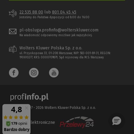
22 535 88 00
lub
801 04 45 45
Jesteśmy do Państwa dyspozycji od 8:00 do 16:00
pl-obsluga.profinfo@wolterskluwer.com
Na wiadomość odpowiemy możliwe jak najszybciej.
Wolters Kluwer Polska Sp. z o.o.
ul. Przyokopowa 33, 01-208 Warszawa; NIP: 583-001-89-31, REGON:
190610277, KRS: 0000709879, Sąd rejonowy dla M.S. Warszawy
Copyright 1997 - 2026 Wolters Kluwer Polska Sp. z o.o.
Płatności elektroniczne
(Nowe
(Link
okno)
do