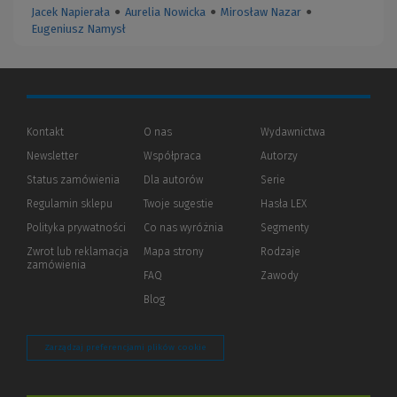
Jacek Napierała
●
Aurelia Nowicka
●
Mirosław Nazar
●
Eugeniusz Namysł
Kontakt
O nas
Wydawnictwa
Newsletter
Współpraca
Autorzy
Status zamówienia
Dla autorów
(Nowe
(Link
Serie
okno)
do
Regulamin sklepu
Twoje sugestie
Hasła LEX
innej
strony)
Polityka prywatności
(Nowe
(Link
Co nas wyróżnia
Segmenty
okno)
do
Zwrot lub reklamacja
Mapa strony
Rodzaje
innej
zamówienia
strony)
FAQ
Zawody
Blog
Zarządzaj preferencjami plików cookie