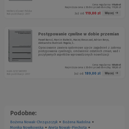
Cena regularna:
170,00 zł
Najniższa cena z 30 dni przed obniżką:
119,00 zł
Wolters Kluwer Polska
119,00 zł
Więcej
Już od:
Rok publikacji: 2017
Postępowanie cywilne w dobie przemian
Paweł Banul, Marcin Białecki, Maciej Bieszczad, Adrian Borys,
Aleksandra Budniak-Rogala, S...
Opracowanie zawiera systemowe ujęcie zagadnień z zakresu
postępowania cywilnego, omówienie ostatnich zmian, wad i
pozytywnych aspektów wprowadzonych nowelizacji
Cena regularna:
189,00 zł
Najniższa cena z 30 dni przed obniżką:
189,00 zł
KAM-3257 W01P01
189,00 zł
Więcej
Już od:
Rok publikacji: 2017
Podobne:
Bożena Nowak-Chrząszczyk
●
Bożena Nadolna
●
Monika Nowikowska
●
Aneta Nowak-Piechota
●