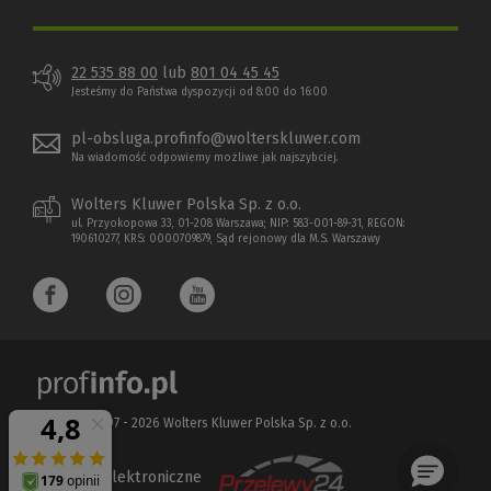
22 535 88 00
lub
801 04 45 45
Jesteśmy do Państwa dyspozycji od 8:00 do 16:00
pl-obsluga.profinfo@wolterskluwer.com
Na wiadomość odpowiemy możliwe jak najszybciej.
Wolters Kluwer Polska Sp. z o.o.
ul. Przyokopowa 33, 01-208 Warszawa; NIP: 583-001-89-31, REGON:
190610277, KRS: 0000709879, Sąd rejonowy dla M.S. Warszawy
Copyright 1997 - 2026 Wolters Kluwer Polska Sp. z o.o.
Płatności elektroniczne
(Nowe
(Link