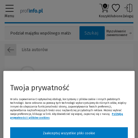
0
Menu
Koszyk
Ulubione
Zaloguj
Wyszukiwanie
Szukaj
zaawansowane
Lista autorów
Twoja prywatność
W celu zapewnienia Ci optymalnej obsługi, korzystamy z plików cookie i innych podobnych
technologii. Dane zebrane za pomocą tych technologii wykorzystujemy do różnych celów, między
innymi do ulepszania funkcjonalności strony, zapamiętywania Twoich preferencji,
Marta Piotrowska-Kłak
wyświetlania najtrafniejszych treści oraz najbardziej przydatnych reklam. Możesz wybrać
swoje preferencje, klikając w link. Aby dowiedzieć się więcej, zapoznaj się z naszą
Polityką
Marta Piotrowska-Kłak -
doktor nauk prawnych; adwokat; autorka
prywatności i plików cookies
(Nowe okno)
(Link do innej strony)
publikacji obejmujących tematykę prawa handlowego i prawa
cywilnego.
Zaakceptuj wszystkie pliki cookie