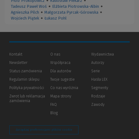
Piotr Prokopowicz
●
Radosław Piekarz
●
Tadeusz Paweł Woś
●
Elżbieta Piotrowska-Albin
●
Agnieszka Pilch
●
Małgorzata Pyrcak-Górowska
●
Wojciech Piątek
●
Łukasz Pohl
Kontakt
O nas
Wydawnictwa
Newsletter
Współpraca
Autorzy
Status zamówienia
Dla autorów
(Nowe
(Link
Serie
okno)
do
Regulamin sklepu
Twoje sugestie
Hasła LEX
innej
strony)
Polityka prywatności
(Nowe
(Link
Co nas wyróżnia
Segmenty
okno)
do
Zwrot lub reklamacja
Mapa strony
Rodzaje
innej
zamówienia
strony)
FAQ
Zawody
Blog
Zarządzaj preferencjami plików cookie