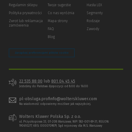
okno)
do
Regulamin sklepu
Twoje sugestie
Hasła LEX
innej
strony)
Polityka prywatności
(Nowe
(Link
Co nas wyróżnia
Segmenty
okno)
do
Zwrot lub reklamacja
Mapa strony
Rodzaje
innej
zamówienia
strony)
FAQ
Zawody
Blog
Zarządzaj preferencjami plików cookie
22 535 88 00
lub
801 04 45 45
Jesteśmy do Państwa dyspozycji od 8:00 do 16:00
pl-obsluga.profinfo@wolterskluwer.com
Na wiadomość odpowiemy możliwe jak najszybciej.
Wolters Kluwer Polska Sp. z o.o.
ul. Przyokopowa 33, 01-208 Warszawa; NIP: 583-001-89-31, REGON:
190610277, KRS: 0000709879, Sąd rejonowy dla M.S. Warszawy