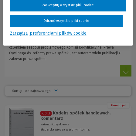
gospodarczych, w tym międzynarodowych. W 2009 r. został wyróżniony
Zaakceptuj wszystkie pliki cookie
w gronie wiodących polskich prawników obsługujących transakcje
rynku kapitałowego jako prawnik rekomendowany przez „Chambers
Europe Guide – Europe’s Leading Lawyers for Business”. W latach
Odrzuć wszystkie pliki cookie
2008-2011 był członkiem Rady Giełdy Papierów Wartościowych w
Warszawie S.A., pełnił także funkcję niezależnego członka rad
Zarządzaj preferencjami plików cookie
nadzorczych spółek giełdowych oraz członka rady nadzorczej
towarzystwa funduszy inwestycyjnych. W latach 2011-2012 był
członkiem zespołu problemowego Komisji Kodyfikacyjnej Prawa
Cywilnego ds. reformy prawa spółek. Jest autorem wielu publikacji z
zakresu prawa spółek.
Sortuj:
Promocja!
Kodeks spółek handlowych.
-30 %
Komentarz
Mateusz Rodzynkiewicz
Ekspercka wiedza w jednym tomie.