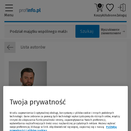
0
Menu
Koszyk
Ulubione
Zaloguj
Wyszukiwanie
Szukaj
zaawansowane
Lista autorów
Twoja prywatność
W celu zapewnienia Ci optymalnej obsługi, korzystamy z plików cookie i innych podobnych
technologii. Dane zebrane za pomocą tych technologii wykorzystujemy do różnych celów, między
innymi do ulepszania funkcjonalności strony, zapamiętywania Twoich preferencji,
wyświetlania najtrafniejszych treści oraz najbardziej przydatnych reklam. Możesz wybrać
Michał Kaczmarski
swoje preferencje, klikając w link. Aby dowiedzieć się więcej, zapoznaj się z naszą
Polityką
prywatności i plików cookies
(Nowe okno)
(Link do innej strony)