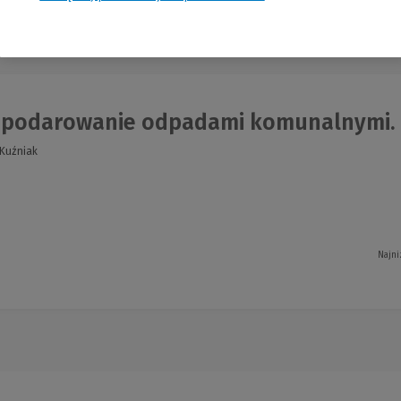
nia
podarowanie odpadami komunalnymi. P
 Kuźniak
Najni