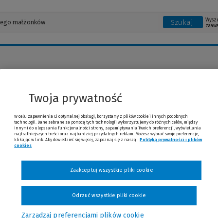
Wysz
Szukaj
zaaw
ł Kuźniak
Twoja prywatność
W celu zapewnienia Ci optymalnej obsługi, korzystamy z plików cookie i innych podobnych
technologii. Dane zebrane za pomocą tych technologii wykorzystujemy do różnych celów, między
innymi do ulepszania funkcjonalności strony, zapamiętywania Twoich preferencji, wyświetlania
najtrafniejszych treści oraz najbardziej przydatnych reklam. Możesz wybrać swoje preferencje,
klikając w link. Aby dowiedzieć się więcej, zapoznaj się z naszą
Polityką prywatności i plików
cookies
(Nowe okno)
(Link do innej strony)
Zaakceptuj wszystkie pliki cookie
Odrzuć wszystkie pliki cookie
Zarządzaj preferencjami plików cookie