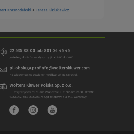
bert Krasnodębski
●
Teresa Kiziukiewicz
22 535 88 00
lub
801 04 45 45
Jesteśmy do Państwa dyspozycji od 8:00 do 16:00
pl-obsluga.profinfo@wolterskluwer.com
Na wiadomość odpowiemy możliwe jak najszybciej.
Wolters Kluwer Polska Sp. z o.o.
ul. Przyokopowa 33, 01-208 Warszawa; NIP: 583-001-89-31, REGON:
190610277, KRS: 0000709879, Sąd rejonowy dla M.S. Warszawy