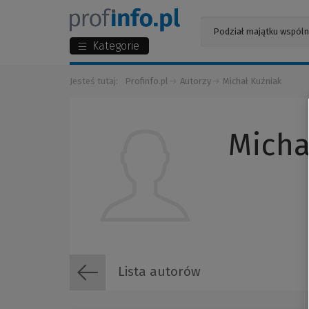
Kategorie
Jesteś tutaj:
Profinfo.pl
Autorzy
Michał Kuźniak
Micha
Lista autorów