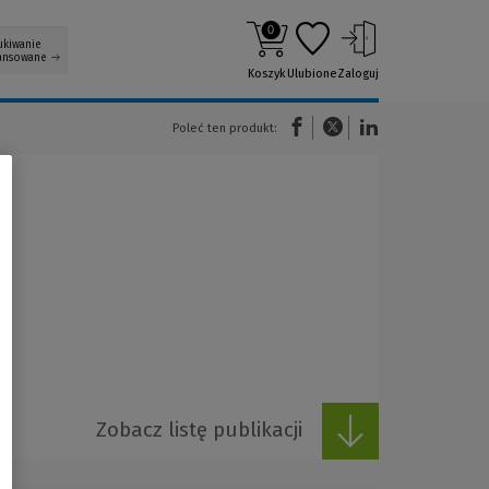
0
ukiwanie
ansowane
Koszyk
Ulubione
Zaloguj
(Nowe okno)
(Link do innej strony)
(Link do innej strony)
Poleć ten produkt:
Zobacz listę publikacji