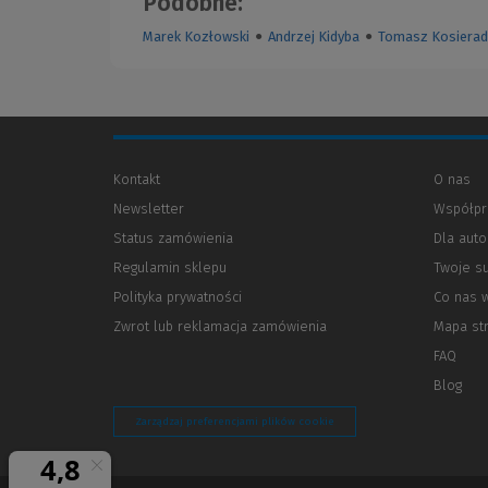
Podobne:
Marek Kozłowski
●
Andrzej Kidyba
●
Tomasz Kosierad
Kontakt
O nas
Newsletter
Współpr
Status zamówienia
Dla aut
Regulamin sklepu
Twoje s
Polityka prywatności
(Nowe
(Link
Co nas 
okno)
do
Zwrot lub reklamacja zamówienia
Mapa st
innej
strony)
FAQ
Blog
Zarządzaj preferencjami plików cookie