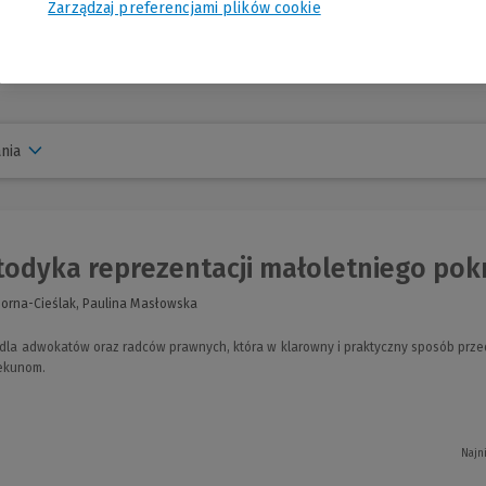
Zarządzaj preferencjami plików cookie
nia
odyka reprezentacji małoletniego pokr
Horna-Cieślak, Paulina Masłowska
 dla adwokatów oraz radców prawnych, która w klarowny i praktyczny sposób prz
iekunom.
Najn