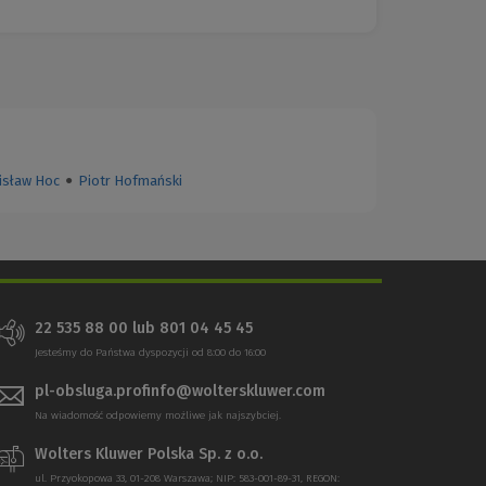
isław Hoc
●
Piotr Hofmański
22 535 88 00
lub
801 04 45 45
Jesteśmy do Państwa dyspozycji od 8:00 do 16:00
pl-obsluga.profinfo@wolterskluwer.com
Na wiadomość odpowiemy możliwe jak najszybciej.
Wolters Kluwer Polska Sp. z o.o.
ul. Przyokopowa 33, 01-208 Warszawa; NIP: 583-001-89-31, REGON: