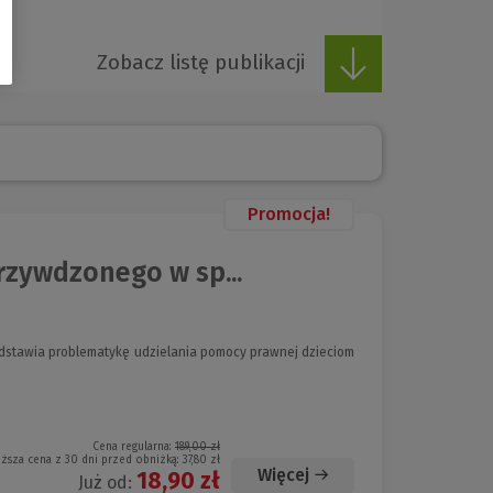
Zobacz listę publikacji
Promocja!
zywdzonego w sp...
edstawia problematykę udzielania pomocy prawnej dzieciom
Cena regularna:
189,00 zł
iższa cena z 30 dni przed obniżką:
37,80 zł
Więcej
18,90 zł
Już od: