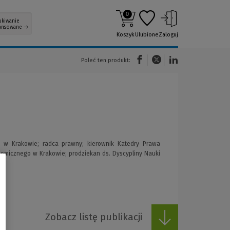
0
ukiwanie
ansowane
Koszyk
Ulubione
Zaloguj
(Nowe okno)
(Link do innej strony)
(Link do innej strony)
Poleć ten produkt:
 w Krakowie; radca prawny; kierownik Katedry Prawa
omicznego w Krakowie; prodziekan ds. Dyscypliny Nauki
Zobacz listę publikacji