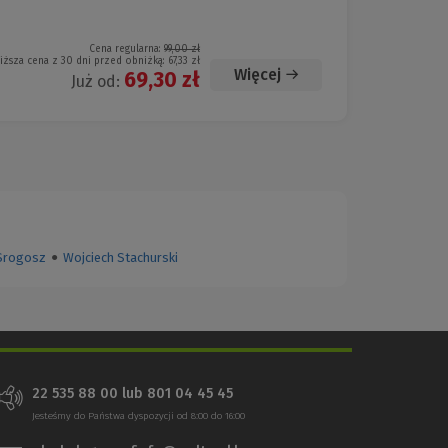
Cena regularna:
99,00 zł
iższa cena z 30 dni przed obniżką:
67,33 zł
Więcej
69,30 zł
Już od:
Srogosz
●
Wojciech Stachurski
22 535 88 00
lub
801 04 45 45
Jesteśmy do Państwa dyspozycji od 8:00 do 16:00