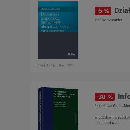
Dzia
-5 %
Monika Szaraniec
Difin
Rok publikacji: 2017
Inf
-30 %
Bogusława Gnela, Mon
W publikacji przedsta
informacyjnych.