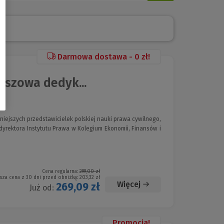
Darmowa dostawa - 0 zł!
uszowa dedyk...
niejszych przedstawicielek polskiej nauki prawa cywilnego,
rektora Instytutu Prawa w Kolegium Ekonomii, Finansów i
Cena regularna:
299,00 zł
sza cena z 30 dni przed obniżką:
203,32 zł
Więcej
269,09 zł
Już od:
Promocja!