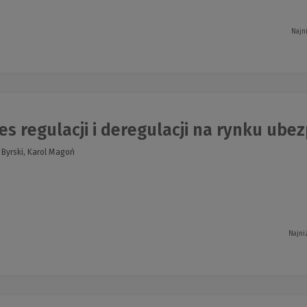
Najn
s regulacji i deregulacji na rynku ubez
 Byrski, Karol Magoń
Najni