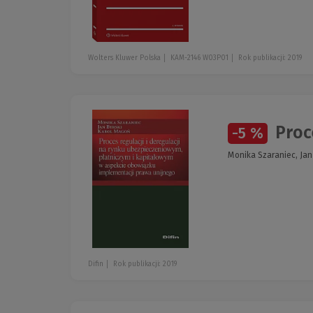
Wolters Kluwer Polska
KAM-2146 W03P01
Rok publikacji: 2019
Proce
-5 %
Monika Szaraniec, Jan
Difin
Rok publikacji: 2019