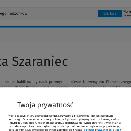
Wysz
Szukaj
zaaw
a Szaraniec
– doktor habilitowany nauk prawnych, profesor Uniwersytetu Ekonomicznego
cznego i Prawa Pracy w Kolegium Ekonomii, Finansów i Prawa Uniwersytetu Ekon
mii, Finansów i Prawa.
Twoja prywatność
W celu zapewnienia Ci optymalnej obsługi, korzystamy z plików cookie i innych podobnych
technologii. Dane zebrane za pomocą tych technologii wykorzystujemy do różnych celów, między
innymi do ulepszania funkcjonalności strony, zapamiętywania Twoich preferencji, wyświetlania
najtrafniejszych treści oraz najbardziej przydatnych reklam. Możesz wybrać swoje preferencje,
klikając w link. Aby dowiedzieć się więcej, zapoznaj się z naszą
Polityką prywatności i plików