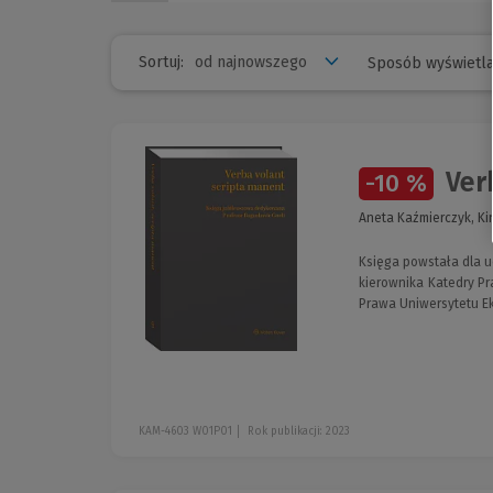
Sortuj:
Sposób wyświetla
Verb
-10 %
Aneta Kaźmierczyk, K
Księga powstała dla u
kierownika Katedry P
Prawa Uniwersytetu E
KAM-4603 W01P01
Rok publikacji: 2023