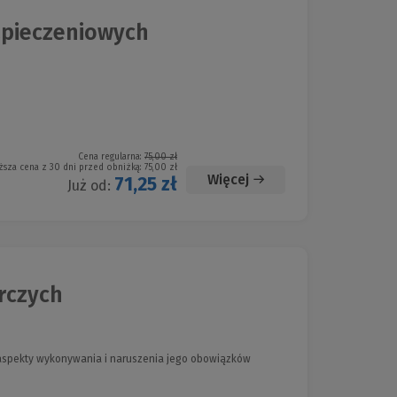
zpieczeniowych
Cena regularna:
75,00 zł
ższa cena z 30 dni przed obniżką:
75,00 zł
Więcej
71,25 zł
Już od:
rczych
 aspekty wykonywania i naruszenia jego obowiązków