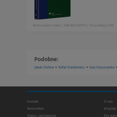
Wolters Kluwer Polska
KAM-2830 W01P01
Rok publikacji: 2015
Podobne:
Jakub Stelina
●
Rafał Stankiewicz
●
Ewa Staszewska
Kontakt
O nas
Newsletter
Współpr
Status zamówienia
Dla aut