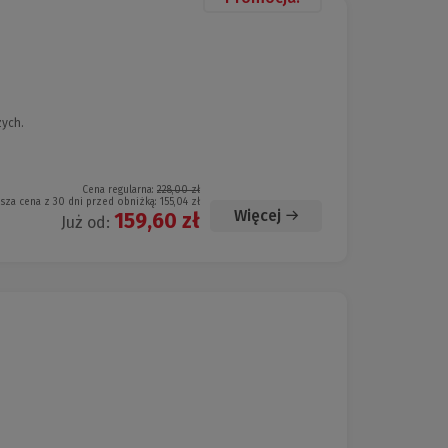
zych.
Cena regularna:
228,00 zł
ższa cena z 30 dni przed obniżką:
155,04 zł
Więcej
159,60 zł
Już od: