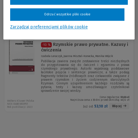
Odrzuć wszystkie pliki cookie
Sortuj:
Zarządzaj preferencjami plików cookie
Rzymskie prawo prywatne. Kazusy i
-10 %
ćwiczenia
Izabela Leraczyk, Joanna Misztal-Konecka, Monika Wójcik
Publikacja zawiera zwięzłe zestawienie treści niezbędnych
do przygotowania się do ćwiczeń i egzaminu z prawa
rzymskiego prywatnego. Autorki wyjaśniają podstawowe
łacińskie pojęcia i sentencje prawnicze, a także podają
fragmenty tekstów źródłowych oraz ciekawostki związane z
prawem rzymskim i życiem codziennym starożytnych
Rzymian. Cennym uzupełnieniem każdego rozdziału są
pytania, testy i kazusy umożliwiające czytelnikowi
sprawdzenie swojej wiedzy.
Cena regularna:
59,00 zł
Najniższa cena z 30 dni przed obniżką:
40,12 zł
Wolters Kluwer Polska
NEX-0488 W03P01
53,10 zł
Więcej
Już od:
Rok publikacji: 2023