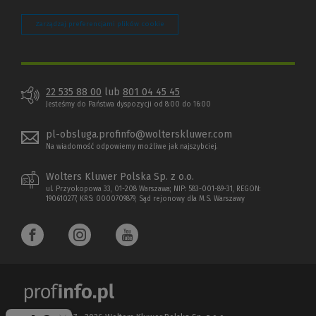
Zarządzaj preferencjami plików cookie
22 535 88 00
lub
801 04 45 45
Jesteśmy do Państwa dyspozycji od 8:00 do 16:00
pl-obsluga.profinfo@wolterskluwer.com
Na wiadomość odpowiemy możliwe jak najszybciej.
Wolters Kluwer Polska Sp. z o.o.
ul. Przyokopowa 33, 01-208 Warszawa; NIP: 583-001-89-31, REGON:
190610277, KRS: 0000709879, Sąd rejonowy dla M.S. Warszawy