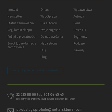
Kontakt
O nas
Wydawnictwa
Newsletter
Współpraca
Autorzy
Status zamówienia
Dla autorów
(Nowe
(Link
Serie
okno)
do
Regulamin sklepu
Twoje sugestie
Hasła LEX
innej
strony)
Polityka prywatności
(Nowe
(Link
Co nas wyróżnia
Segmenty
okno)
do
Zwrot lub reklamacja
Mapa strony
Rodzaje
innej
zamówienia
strony)
FAQ
Zawody
Blog
Zarządzaj preferencjami plików cookie
22 535 88 00
lub
801 04 45 45
Jesteśmy do Państwa dyspozycji od 8:00 do 16:00
pl-obsluga.profinfo@wolterskluwer.com