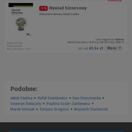
Promocja!
Wywiad biznesowy
-5 %
Aleksandra Bielska, Paweł Smółka
Cena regularna:
69,00 zł
Najniższa cena z 30 dni przed obniżką:
69,00 zł
Wydawnictwo
Nieoczywiste
65,54 zł
Więcej
Już od:
Rok publikacji: 2017
Podobne:
Jakub Stelina
●
Rafał Stankiewicz
●
Ewa Staszewska
●
Seweryn Świaczny
●
Paulina Sosin-Ziarkiewicz
●
Marek Smolak
●
Tomasz Srogosz
●
Wojciech Stachurski