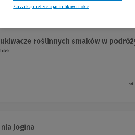
Zarządzaj preferencjami plików cookie
nia
ukiwacze roślinnych smaków w podróż
 Lulek
Najn
nia Jogina