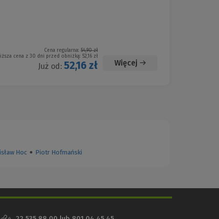
Cena regularna:
54,90 zł
iższa cena z 30 dni przed obniżką:
52,16 zł
Więcej
52,16 zł
Już od:
isław Hoc
●
Piotr Hofmański
22 535 88 00
lub
801 04 45 45