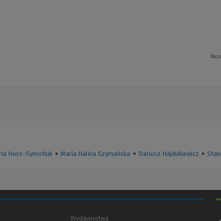
Najn
ria Hass-Symotiuk
●
Maria Halina Szymańska
●
Dariusz Hajdukiewicz
●
Stan
Wydawnictwa