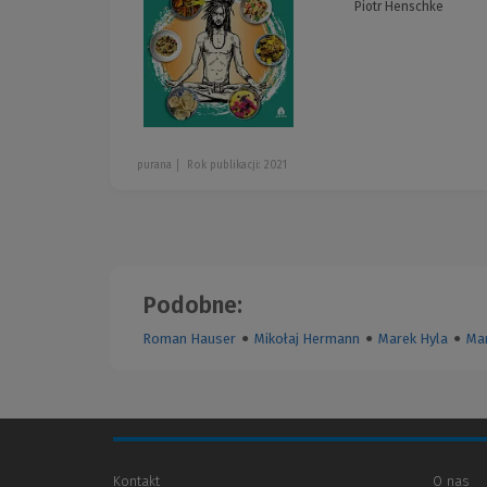
Piotr Henschke
purana
Rok publikacji: 2021
Podobne:
Roman Hauser
●
Mikołaj Hermann
●
Marek Hyla
●
Ma
Kontakt
O nas