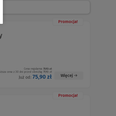
Promocja!
y
Cena regularna:
79,90 zł
iższa cena z 30 dni przed obniżką:
79,90 zł
Więcej
75,90 zł
Już od:
Promocja!