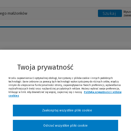
Wysz
Szukaj
zaaw
 Henschke
Twoja prywatność
W celu zapewnienia Ci optymalnej obsługi, korzystamy z plików cookie i innych podobnych
technologii. Dane zebrane za pomocą tych technologii wykorzystujemy do różnych celów, między
innymi do ulepszania funkcjonalności strony, zapamiętywania Twoich preferencji, wyświetlania
najtrafniejszych treści oraz najbardziej przydatnych reklam. Możesz wybrać swoje preferencje,
klikając w link. Aby dowiedzieć się więcej, zapoznaj się z naszą
Polityką prywatności i plików
cookies
(Nowe okno)
(Link do innej strony)
Zaakceptuj wszystkie pliki cookie
Odrzuć wszystkie pliki cookie