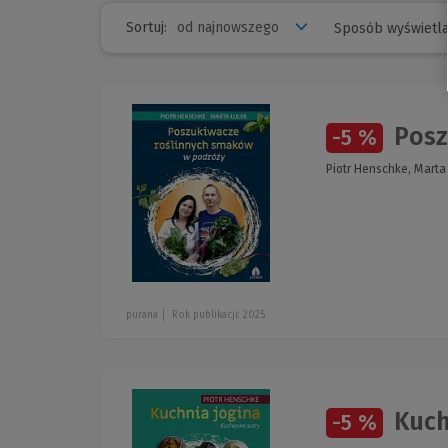
Sortuj:
Sposób wyświetla
Posz
-5 %
Piotr Henschke, Marta
purana
Rok publikacji: 2025
Kuch
-5 %