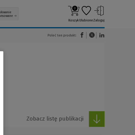
0
ukiwanie
ansowane
Koszyk
Ulubione
Zaloguj
(Nowe okno)
(Link do innej strony)
(Link do innej strony)
Poleć ten produkt:
Zobacz listę publikacji