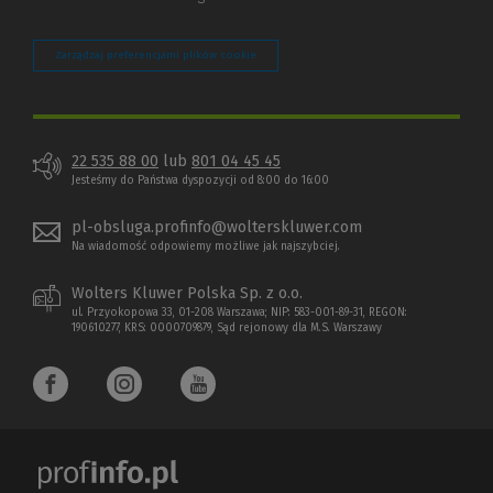
Zarządzaj preferencjami plików cookie
22 535 88 00
lub
801 04 45 45
Jesteśmy do Państwa dyspozycji od 8:00 do 16:00
pl-obsluga.profinfo@wolterskluwer.com
Na wiadomość odpowiemy możliwe jak najszybciej.
Wolters Kluwer Polska Sp. z o.o.
ul. Przyokopowa 33, 01-208 Warszawa; NIP: 583-001-89-31, REGON:
190610277, KRS: 0000709879, Sąd rejonowy dla M.S. Warszawy