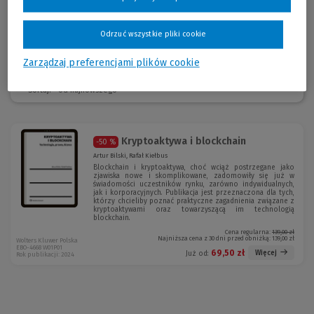
Blockchain i Nowych Technologii; wykładowca studiów podyplomo­wych
na temat technologii blockchain i jej zastosowań.
Odrzuć wszystkie pliki cookie
Zarządzaj preferencjami plików cookie
Sortuj:
Kryptoaktywa i blockchain
-50 %
Artur Bilski, Rafał Kiełbus
Blockchain i kryptoaktywa, choć wciąż postrzegane jako
zjawiska nowe i skomplikowane, zadomowiły się już w
świadomości uczestników rynku, zarówno indywidualnych,
jak i korporacyjnych. Publikacja jest przeznaczona dla tych,
którzy chcieliby poznać praktyczne zagadnienia związane z
kryptoaktywami oraz towarzyszącą im technologią
blockchain.
Cena regularna:
139,00 zł
Najniższa cena z 30 dni przed obniżką:
139,00 zł
Wolters Kluwer Polska
EBO-4668 W01P01
69,50 zł
Więcej
Już od:
Rok publikacji: 2024