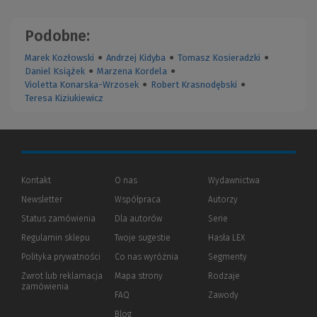
Podobne:
Marek Kozłowski
●
Andrzej Kidyba
●
Tomasz Kosieradzki
●
Daniel Książek
●
Marzena Kordela
●
Violetta Konarska-Wrzosek
●
Robert Krasnodębski
●
Teresa Kiziukiewicz
Kontakt
O nas
Wydawnictwa
Newsletter
Współpraca
Autorzy
Status zamówienia
Dla autorów
(Nowe
(Link
Serie
okno)
do
Regulamin sklepu
Twoje sugestie
Hasła LEX
innej
strony)
Polityka prywatności
(Nowe
(Link
Co nas wyróżnia
Segmenty
okno)
do
Zwrot lub reklamacja
Mapa strony
Rodzaje
innej
zamówienia
strony)
FAQ
Zawody
Blog