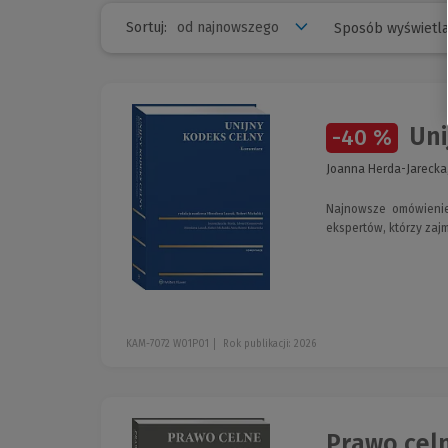
Sortuj:
Sposób wyświetla
Uni
-40 %
Joanna Herda-Jarecka,
Najnowsze omówienie
ekspertów, którzy zaj
KAM-7072 W01P01
Rok publikacji: 2026
Prawo cel