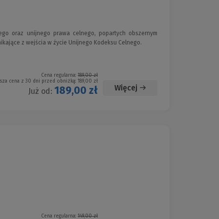
ego oraz unijnego prawa celnego, popartych obszernym
ikające z wejścia w życie Unijnego Kodeksu Celnego.
Cena regularna:
189,00 zł
sza cena z 30 dni przed obniżką:
189,00 zł
Więcej
189,00 zł
Już od:
Cena regularna:
149,00 zł