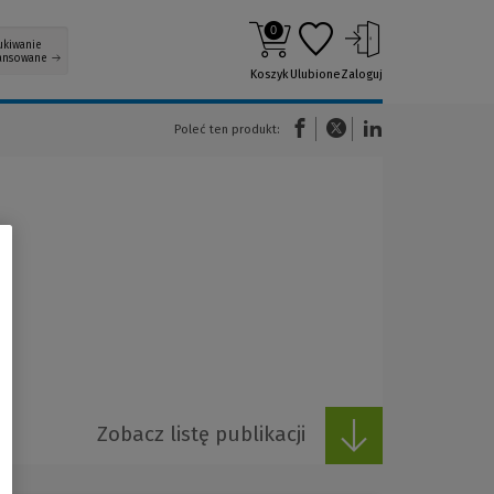
0
ukiwanie
ansowane
Koszyk
Ulubione
Zaloguj
(Nowe okno)
(Link do innej strony)
(Link do innej strony)
Poleć ten produkt:
niu
Zobacz listę publikacji