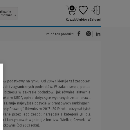
0
ukiwanie
ansowane
Koszyk
Ulubione
Zaloguj
(Nowe okno)
(Link do innej strony)
(Link do innej strony)
Poleć ten produkt:
ów podatkowy na rynku. Od 2014 r. kieruje też zespołem
lskich i zagranicznych podmiotów. W trakcie swojej ponad
la biznesu w zakresie podatków, jak również aktywnie
ności w KRDP, opinie dotyczące wybranych zmian prawa
t zajmuje najwyższe pozycje w branżowych rankingach,
zety Prawnej”. Również w 2017 i 2019 roku otrzymał tytuł
owane przez jego zespół narzędzia z kategorii „IT dla
 i kontynuował w jednej z firm tzw. Wielkiej Czwórki. W
datkowym (od 2003 roku).