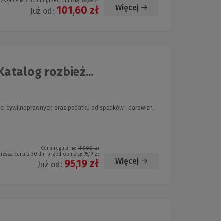
iższa cena z 30 dni przed obniżką:
88,89 zł
Więcej
101,60 zł
Już od:
atalog rozbież...
ci cywilnoprawnych oraz podatku od spadków i darowizn.
Cena regularna:
136,00 zł
niższa cena z 30 dni przed obniżką:
95,19 zł
Więcej
95,19 zł
Już od: