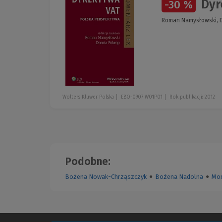
Dyr
-30 %
Roman Namysłowski, D
Wolters Kluwer Polska
EBO-0907 W01P01
Rok publikacji: 2012
Podobne:
Bożena Nowak-Chrząszczyk
●
Bożena Nadolna
●
Mon