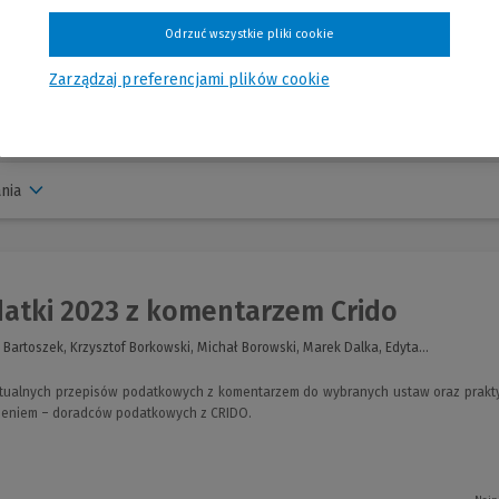
Odrzuć wszystkie pliki cookie
Zarządzaj preferencjami plików cookie
nia
atki 2023 z komentarzem Crido
 Bartoszek, Krzysztof Borkowski, Michał Borowski, Marek Dalka, Edyta...
tualnych przepisów podatkowych z komentarzem do wybranych ustaw oraz prakt
zeniem – doradców podatkowych z CRIDO.