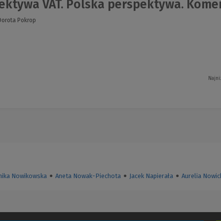
ektywa VAT. Polska perspektywa. Kome
orota Pokrop
Najni
ika Nowikowska
●
Aneta Nowak-Piechota
●
Jacek Napierała
●
Aurelia Nowic