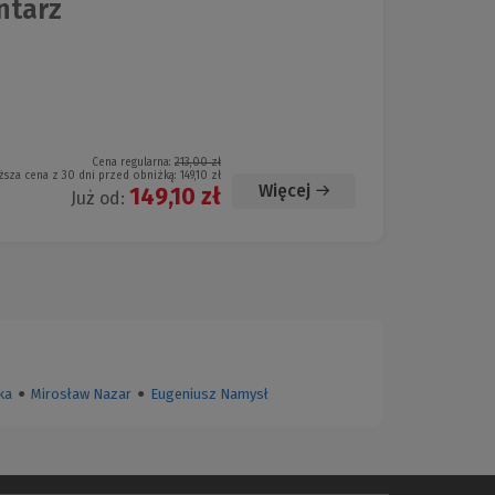
ntarz
Cena regularna:
213,00 zł
ższa cena z 30 dni przed obniżką:
149,10 zł
Więcej
149,10 zł
Już od:
ka
●
Mirosław Nazar
●
Eugeniusz Namysł