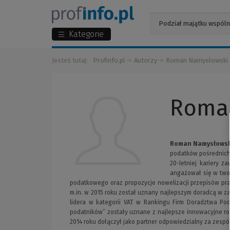
Kategorie
Jesteś tutaj:
Profinfo.pl
Autorzy
Roman Namysłowski
Roma
Roman Namysłows
podatków pośrednich 
20-letniej kariery 
angażował się w two
podatkowego oraz propozycje nowelizacji przepisów p
m.in. w 2015 roku został uznany najlepszym doradcą w za
lidera w kategorii VAT w Rankingu Firm Doradztwa Pod
podatników” zostały uznane z najlepsze innowacyjne roz
2014 roku dołączył jako partner odpowiedzialny za zesp