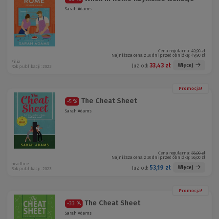
Sarah Adams
Cena regularna:
49,90 zł
Najniższa cena z 30 dni przed obniżką:
49,90 zł
Filia
33,43 zł
Więcej
Już od:
Rok publikacji: 2023
Promocja!
The Cheat Sheet
-5 %
Sarah Adams
Cena regularna:
56,00 zł
Najniższa cena z 30 dni przed obniżką:
56,00 zł
headline
53,19 zł
Więcej
Już od:
Rok publikacji: 2023
Promocja!
The Cheat Sheet
-33 %
Sarah Adams