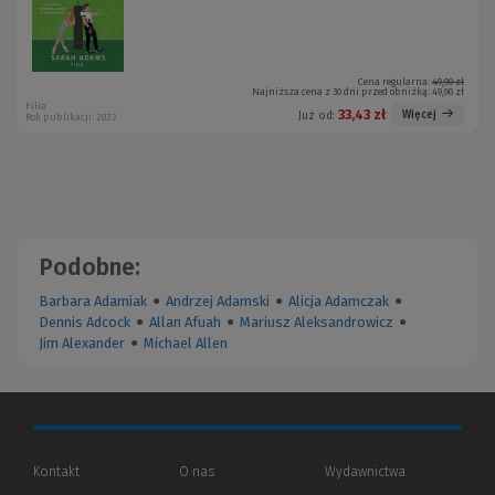
Cena regularna:
49,90 zł
Najniższa cena z 30 dni przed obniżką:
49,90 zł
Filia
33,43 zł
Więcej
Już od:
Rok publikacji: 2022
Podobne:
Barbara Adamiak
●
Andrzej Adamski
●
Alicja Adamczak
●
Dennis Adcock
●
Allan Afuah
●
Mariusz Aleksandrowicz
●
Jim Alexander
●
Michael Allen
Kontakt
O nas
Wydawnictwa