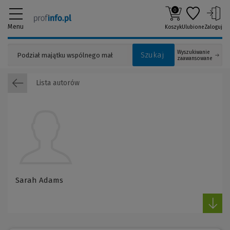
0
Menu
Koszyk
Ulubione
Zaloguj
Wyszukiwanie
Szukaj
zaawansowane
Lista autorów
Sarah Adams