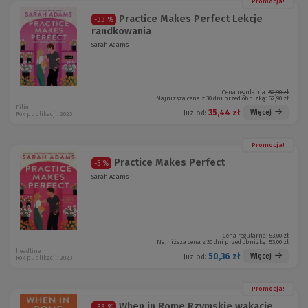
Promocja!
Practice Makes Perfect Lekcje
-33 %
randkowania
Sarah Adams
Cena regularna:
52,90 zł
Najniższa cena z 30 dni przed obniżką:
52,90 zł
Filia
35,44 zł
Więcej
Już od:
Rok publikacji: 2023
Promocja!
Practice Makes Perfect
-5 %
Sarah Adams
Cena regularna:
53,00 zł
Najniższa cena z 30 dni przed obniżką:
53,00 zł
headline
50,36 zł
Więcej
Już od:
Rok publikacji: 2023
Promocja!
When in Rome Rzymskie wakacje
-33 %