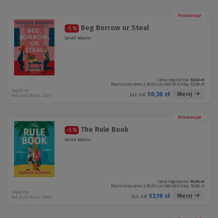
Promocja!
Beg Borrow or Steal
-5 %
Sarah Adams
Cena regularna:
53,00 zł
Najniższa cena z 30 dni przed obniżką:
53,00 zł
headline
50,36 zł
Więcej
Już od:
Rok publikacji: 2025
Promocja!
The Rule Book
-5 %
Sarah Adams
Cena regularna:
56,00 zł
Najniższa cena z 30 dni przed obniżką:
56,00 zł
headline
53,19 zł
Więcej
Już od:
Rok publikacji: 2024