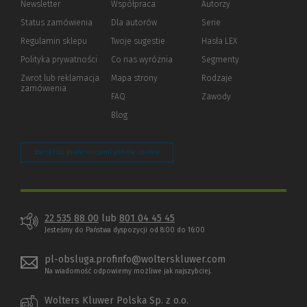
Newsletter
Współpraca
Autorzy
Status zamówienia
Dla autorów
(Nowe
(Link
Serie
okno)
do
Regulamin sklepu
Twoje sugestie
Hasła LEX
innej
strony)
Polityka prywatności
(Nowe
(Link
Co nas wyróżnia
Segmenty
okno)
do
Zwrot lub reklamacja
Mapa strony
Rodzaje
innej
zamówienia
strony)
FAQ
Zawody
Blog
Zarządzaj preferencjami plików cookie
22 535 88 00
lub
801 04 45 45
Jesteśmy do Państwa dyspozycji od 8:00 do 16:00
pl-obsluga.profinfo@wolterskluwer.com
Na wiadomość odpowiemy możliwe jak najszybciej.
Wolters Kluwer Polska Sp. z o.o.