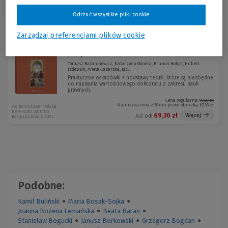
Sortuj:
Odrzuć wszystkie pliki cookie
Zarządzaj preferencjami plików cookie
Metodologia dysertacji doktorskiej
-30 %
dla prawników – teor...
Tomasz Barankiewicz, Katarzyna Gonera, Brunon Hołyst, Hubert
Izdebski, Aneta Łazarska, Jac...
Praktyczne wskazówki + podstawy teorii, które są niezbędne
do napisania wartościowego doktoratu z zakresu nauk
prawnych.
Cena regularna:
99,00 zł
Najniższa cena z 30 dni przed obniżką:
67,33 zł
Wolters Kluwer Polska
KAM-4504 W01D05
69,30 zł
Więcej
Już od:
Rok publikacji: 2022
Podobne:
Kamil Buliński
●
Maria Bosak-Sojka
●
Joanna Bożena Lemańska
●
Beata Baran
●
Stanisław Bogucki
●
Janusz Borkowski
●
Grzegorz Bogdan
●