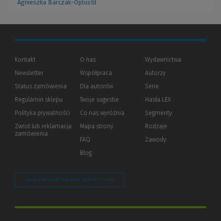
Agnieszka Barczak-Oplustil
Kontakt
O nas
Wydawnictwa
Newsletter
Współpraca
Autorzy
Status zamówienia
Dla autorów
(Nowe
(Link
Serie
okno)
do
Regulamin sklepu
Twoje sugestie
Hasła LEX
innej
strony)
Polityka prywatności
(Nowe
(Link
Co nas wyróżnia
Segmenty
okno)
do
Zwrot lub reklamacja
Mapa strony
Rodzaje
innej
zamówienia
strony)
FAQ
Zawody
Blog
Zarządzaj preferencjami plików cookie