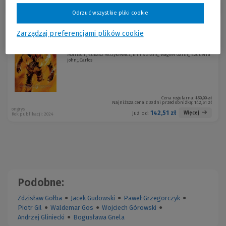
Sortuj:
Odrzuć wszystkie pliki cookie
Promocja!
Zarządzaj preferencjami plików cookie
*Sędzia Dredd Kompletne akta 19
-5 %
Morrison , Łukasz Muzykiewicz, Ennis Grant;, Wagner Garth;, Ezquerra
John;, Carlos
Cena regularna:
150,00 zł
Najniższa cena z 30 dni przed obniżką:
142,51 zł
ongrys
142,51 zł
Więcej
Już od:
Rok publikacji: 2024
Podobne:
Zdzisław Gołba
●
Jacek Gudowski
●
Paweł Grzegorczyk
●
Piotr Gil
●
Waldemar Gos
●
Wojciech Górowski
●
Andrzej Gliniecki
●
Bogusława Gnela