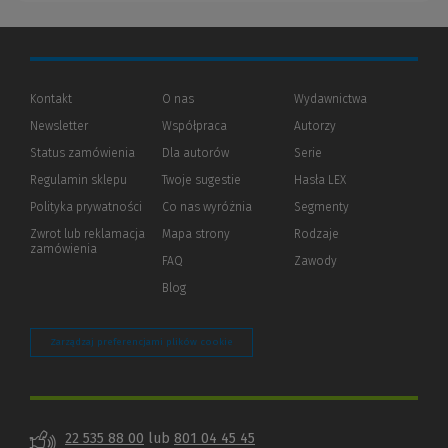
Kontakt
O nas
Wydawnictwa
Newsletter
Współpraca
Autorzy
Status zamówienia
Dla autorów
(Nowe
(Link
Serie
okno)
do
Regulamin sklepu
Twoje sugestie
Hasła LEX
innej
strony)
Polityka prywatności
(Nowe
(Link
Co nas wyróżnia
Segmenty
okno)
do
Zwrot lub reklamacja
Mapa strony
Rodzaje
innej
zamówienia
strony)
FAQ
Zawody
Blog
Zarządzaj preferencjami plików cookie
22 535 88 00
lub
801 04 45 45