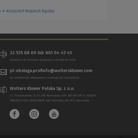
k
●
Krzysztof Wojciech Rączka
22 535 88 00
lub
801 04 45 45
Jesteśmy do Państwa dyspozycji od 8:00 do 16:00
pl-obsluga.profinfo@wolterskluwer.com
Na wiadomość odpowiemy możliwe jak najszybciej.
Wolters Kluwer Polska Sp. z o.o.
ul. Przyokopowa 33, 01-208 Warszawa; NIP: 583-001-89-31, REGON:
190610277, KRS: 0000709879, Sąd rejonowy dla M.S. Warszawy