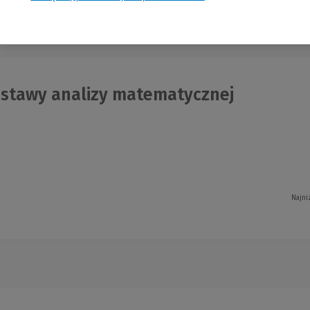
nia
stawy analizy matematycznej
Najni