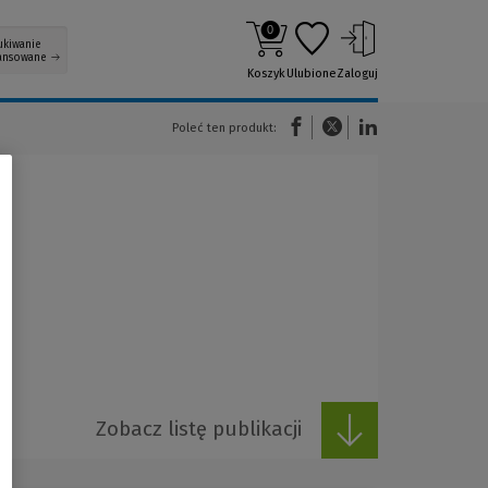
0
ukiwanie
ansowane
Koszyk
Ulubione
Zaloguj
(Nowe okno)
(Link do innej strony)
(Link do innej strony)
Poleć ten produkt:
Zobacz listę publikacji