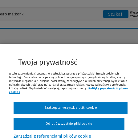
Wysz
Szukaj
zaaw
r Rudin
Twoja prywatność
W celu zapewnienia Ci optymalnej obsługi, korzystamy z plików cookie i innych podobnych
technologii. Dane zebrane za pomocą tych technologii wykorzystujemy do różnych celów, między
innymi do ulepszania funkcjonalności strony, zapamiętywania Twoich preferencji, wyświetlania
najtrafniejszych treści oraz najbardziej przydatnych reklam. Możesz wybrać swoje preferencje,
klikając w link. Aby dowiedzieć się więcej, zapoznaj się z naszą
Polityką prywatności i plików
cookies
(Nowe okno)
(Link do innej strony)
Zaakceptuj wszystkie pliki cookie
Odrzuć wszystkie pliki cookie
Zarządzaj preferencjami plików cookie