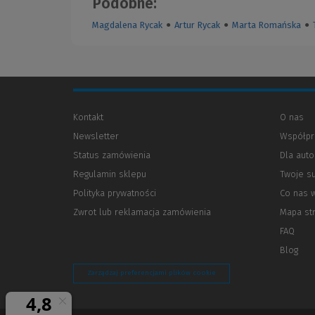
Podobne:
Magdalena Rycak
●
Artur Rycak
●
Marta Romańska
●
Kontakt
O nas
Newsletter
Współpr
Status zamówienia
Dla aut
Regulamin sklepu
Twoje s
Polityka prywatności
(Nowe
(Link
Co nas 
okno)
do
Zwrot lub reklamacja zamówienia
Mapa st
innej
strony)
FAQ
Blog
Zarządzaj preferencjami plików cookie