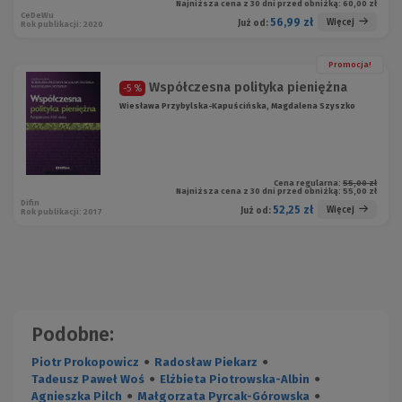
Najniższa cena z 30 dni przed obniżką:
60,00 zł
CeDeWu
56,99 zł
Więcej
Już od:
Rok publikacji: 2020
Promocja!
Współczesna polityka pieniężna
-5 %
Wiesława Przybylska-Kapuścińska, Magdalena Szyszko
Cena regularna:
55,00 zł
Najniższa cena z 30 dni przed obniżką:
55,00 zł
Difin
52,25 zł
Więcej
Już od:
Rok publikacji: 2017
Podobne:
Piotr Prokopowicz
●
Radosław Piekarz
●
Tadeusz Paweł Woś
●
Elżbieta Piotrowska-Albin
●
Agnieszka Pilch
●
Małgorzata Pyrcak-Górowska
●