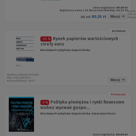
Cena regularna:
80,30 zł
Najniższa cena z 30 dni przed obniżką:
80,30 zł
Wolte
OFE-0
80,30 zł
Więcej
Już od:
Rok pu
Archiwum
Rynek papierów wartościowych
-30 %
strefy euro
Wiesława Przybylska-Kapuścińska
Wolters Kluwer Polska
EBO-0115 W01P01
Więcej
Rok publikacji: 2007
Promocja!
Polityka pieniężna i rynki finansowe
-5 %
wobez wyzwań gospo...
Wiesława Przybylska-Kapuścińska, Katarzyna Perez
Cena regularna:
60,00 zł