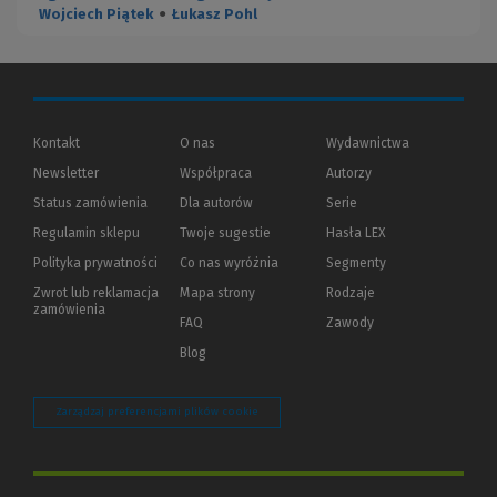
Wojciech Piątek
●
Łukasz Pohl
Kontakt
O nas
Wydawnictwa
Newsletter
Współpraca
Autorzy
Status zamówienia
Dla autorów
(Nowe
(Link
Serie
okno)
do
Regulamin sklepu
Twoje sugestie
Hasła LEX
innej
strony)
Polityka prywatności
(Nowe
(Link
Co nas wyróżnia
Segmenty
okno)
do
Zwrot lub reklamacja
Mapa strony
Rodzaje
innej
zamówienia
strony)
FAQ
Zawody
Blog
Zarządzaj preferencjami plików cookie