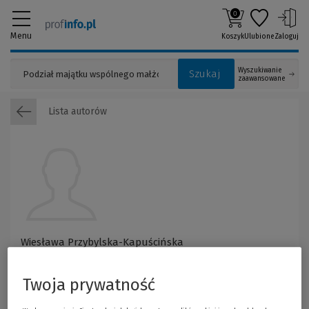
0
Menu
Koszyk
Ulubione
Zaloguj
Wyszukiwanie
Szukaj
zaawansowane
Lista autorów
Wiesława Przybylska-Kapuścińska
Wiesława Przybylska - Kapuścińska
- dr hab. nauk ekonomicznych,
profesor AE w Poznaniu. Kieruje Katedrą Teorii Pieniądza i Polityki
Twoja prywatność
Pieniężnej. Jej zainteresowania badawcze obejmują zagadnienia
bankowości, pieniądza i polityki pieniężnej, rynku kapitałowego oraz