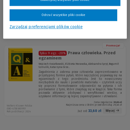
Zaakceptuj wszystkie pliki cookie
amerykańskiego.
Odrzuć wszystkie pliki cookie
Zarządzaj preferencjami plików cookie
Sortuj:
Promocja!
Prawa człowieka. Przed
Tylko 9 egz.
-20%
egzaminem
Wojciech Kwiatkowski, Elżbieta Morawska, Aleksandra Syryt, Bogumił
Szmulik, Katarzyna Grze...
Zagadnienia z zakresu praw człowieka zaprezentowano w
przystępnej formie pytań, które najczęściej pojawiają się na
egzaminach z tego przedmiotu. Jest to nowoczesny
niezbędnik do nauki i powtórki materiału – czytelnik uczy
się poprzez formułowanie odpowiedzi na pytania i ich
porównanie z tymi, które znajdują się w książce. Taka forma
pozwala aktywnie zdobywać i weryfikować wiedzę, a
uzyskane informacje są lepiej zapamiętywane i utrwalane.
Cena regularna:
59,00 zł
Najniższa cena z 30 dni przed obniżką:
29,40 zł
Wolters Kluwer Polska
EBO-4738 W01P01
33,60 zł
Więcej
Już od:
Rok publikacji: 2024