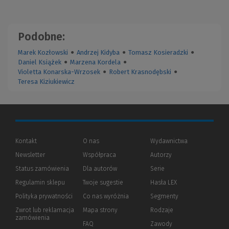
Podobne:
Marek Kozłowski
●
Andrzej Kidyba
●
Tomasz Kosieradzki
●
Daniel Książek
●
Marzena Kordela
●
Violetta Konarska-Wrzosek
●
Robert Krasnodębski
●
Teresa Kiziukiewicz
Kontakt
O nas
Wydawnictwa
Newsletter
Współpraca
Autorzy
Status zamówienia
Dla autorów
(Nowe
(Link
Serie
okno)
do
Regulamin sklepu
Twoje sugestie
Hasła LEX
innej
strony)
Polityka prywatności
(Nowe
(Link
Co nas wyróżnia
Segmenty
okno)
do
Zwrot lub reklamacja
Mapa strony
Rodzaje
innej
zamówienia
strony)
FAQ
Zawody