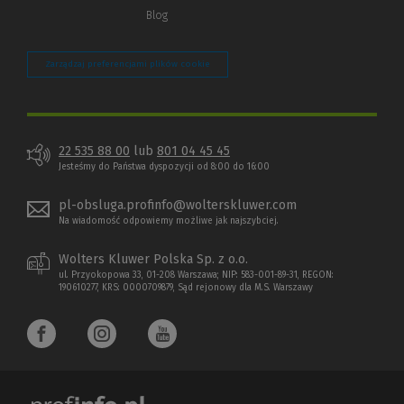
Blog
Zarządzaj preferencjami plików cookie
22 535 88 00
lub
801 04 45 45
Jesteśmy do Państwa dyspozycji od 8:00 do 16:00
pl-obsluga.profinfo@wolterskluwer.com
Na wiadomość odpowiemy możliwe jak najszybciej.
Wolters Kluwer Polska Sp. z o.o.
ul. Przyokopowa 33, 01-208 Warszawa; NIP: 583-001-89-31, REGON:
190610277, KRS: 0000709879, Sąd rejonowy dla M.S. Warszawy