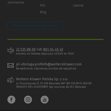
zamówienia
strony)
FAQ
Zawody
Blog
Zarządzaj preferencjami plików cookie
22 535 88 00
lub
801 04 45 45
Jesteśmy do Państwa dyspozycji od 8:00 do 16:00
pl-obsluga.profinfo@wolterskluwer.com
Na wiadomość odpowiemy możliwe jak najszybciej.
Wolters Kluwer Polska Sp. z o.o.
ul. Przyokopowa 33, 01-208 Warszawa; NIP: 583-001-89-31, REGON:
190610277, KRS: 0000709879, Sąd rejonowy dla M.S. Warszawy