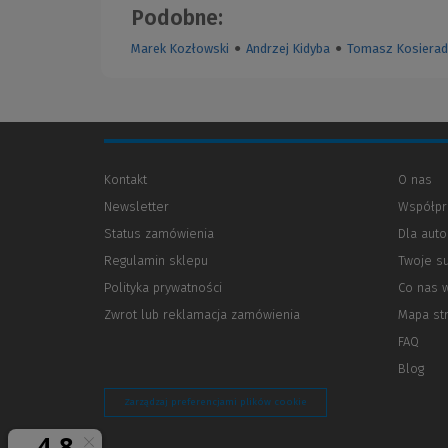
Podobne:
Marek Kozłowski
●
Andrzej Kidyba
●
Tomasz Kosierad
Kontakt
O nas
Newsletter
Współpr
Status zamówienia
Dla aut
Regulamin sklepu
Twoje s
Polityka prywatności
(Nowe
(Link
Co nas 
okno)
do
Zwrot lub reklamacja zamówienia
Mapa st
innej
strony)
FAQ
Blog
Zarządzaj preferencjami plików cookie