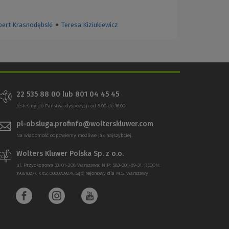
bert Krasnodębski
●
Teresa Kiziukiewicz
22 535 88 00
lub
801 04 45 45
Jesteśmy do Państwa dyspozycji od 8:00 do 16:00
pl-obsluga.profinfo@wolterskluwer.com
Na wiadomość odpowiemy możliwe jak najszybciej.
Wolters Kluwer Polska Sp. z o.o.
ul. Przyokopowa 33, 01-208 Warszawa; NIP: 583-001-89-31, REGON:
190610277, KRS: 0000709879, Sąd rejonowy dla M.S. Warszawy