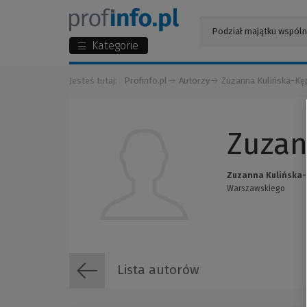
Kategorie
Jesteś tutaj:
Profinfo.pl
Autorzy
Zuzanna Kulińska-Kę
Zuzan
Zuzanna Kulińska-
Warszawskiego
Lista autorów