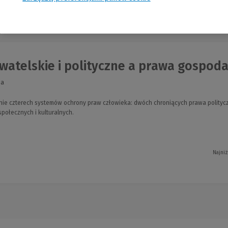
nia
atelskie i polityczne a prawa gospodarc
pa
e czterech systemów ochrony praw człowieka: dwóch chroniących prawa polityczn
połecznych i kulturalnych.
Najniż