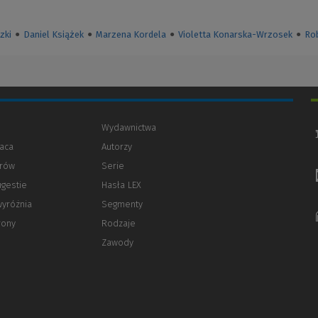
zki
●
Daniel Książek
●
Marzena Kordela
●
Violetta Konarska-Wrzosek
●
Ro
Wydawnictwa
aca
Autorzy
orów
(Nowe
(Link
Serie
okno)
do
ugestie
Hasła LEX
innej
strony)
wyróżnia
Segmenty
rony
Rodzaje
Zawody