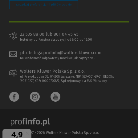
Zarządzaj preferencjami plików cookie
22 535 88 00
lub
801 04 45 45
Jesteśmy do Państwa dyspozycji od 8:00 do 16:00
pl-obsluga.profinfo@wolterskluwer.com
Na wiadomość odpowiemy możliwe jak najszybciej.
Wolters Kluwer Polska Sp. z o.o.
ul. Przyokopowa 33, 01-208 Warszawa; NIP: 583-001-89-31, REGON:
190610277, KRS: 0000709879, Sąd rejonowy dla M.S. Warszawy
Copyright 1997 - 2026 Wolters Kluwer Polska Sp. z o.o.