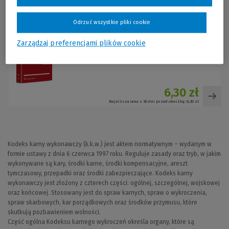
Odrzuć wszystkie pliki cookie
Zarządzaj preferencjami plików cookie
Kodeks karny wykonawczy. Przepisy
Wolters Kluwer Polska
6,30 zł
Najniższa cena z 30 dni przed obniżką:
6,30 zł
Kodeks karny wykonawczy (k.k.w.) jest aktem normatywnym – wydanym w
formie ustawy z dnia 6 czerwca 1997 roku. Reguluje zasady oraz tryb, w jakim
wykonywane są kary, środki karne, środki kompensacyjne, areszt
tymczasowy, przepadki oraz środki zabezpieczające. Kodeks karny
wykonawczy jest złożony z czterech części: ogólnej, szczególnej, wojskowej
oraz końcowej. Stosowany jest do spraw karnych, spraw o wykroczenia,
spraw skarbowych, kar porządkowych oraz środków przymusu, które
skutkują pozbawieniem wolności.
Część ogólna Kodeksu karnego wykroczeń określa organy, które są