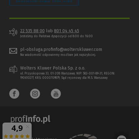
Zarządzaj preferencjami plików cookie
22 535 88 00
lub
801 04 45 45
Jesteśmy do Państwa dyspozycji od 8:00 do 16:00
pl-obsluga.profinfo@wolterskluwer.com
Na wiadomość odpowiemy możliwe jak najszybciej.
Wolters Kluwer Polska Sp. z o.o.
ul. Przyokopowa 33, 01-208 Warszawa; NIP: 583-001-89-31, REGON:
190610277, KRS: 0000709879, Sąd rejonowy dla M.S. Warszawy