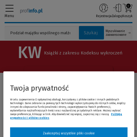
0
Menu
Rejestracja
Zaloguj
Koszyk
Wyszukiwanie
Szukaj
zaawansowane
KW
Książki z zakresu Kodeksu wykroczeń
Twoja prywatność
W celu zapewnienia Ci optymalnej obsługi, korzystamy z plików cookie i innych podobnych
technologii. Dane zebrane za pomocą tych technologii wykorzystujemy do różnych celów, między
innymi do ulepszania funkcjonalności strony, zapamiętywania Twoich preferencji,
wyświetlania najtrafniejszych treści oraz najbardziej przydatnych reklam. Możesz wybrać
swoje preferencje, klikając w link. Aby dowiedzieć się więcej, zapoznaj się z naszą
Polityką
prywatności i plików cookies
(Nowe okno)
(Link do innej strony)
Kodeks wykroczeń. Komentarz
Izabela Kosierb Szymon Krajnik Jerzy Lachowski Jacek
Zaakceptuj wszystkie pliki cookie
Wojciec...