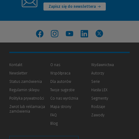
Zapisz się do newslettera
(Nowe okno)
(Link do innej strony)
(Nowe okno)
(Link do innej strony)
(Nowe okno)
(Link do innej strony)
(Nowe okno)
(Link do innej strony)
(Nowe okno)
(Link do innej strony)
Kontakt
O nas
Wydawnictwa
Newsletter
Współpraca
Autorzy
Status zamówienia
Dla autorów
(Nowe
(Link
Serie
okno)
do
Regulamin sklepu
Twoje sugestie
Hasła LEX
innej
strony)
Polityka prywatności
(Nowe
(Link
Co nas wyróżnia
Segmenty
okno)
do
Zwrot lub reklamacja
Mapa strony
Rodzaje
innej
zamówienia
strony)
FAQ
Zawody
Blog