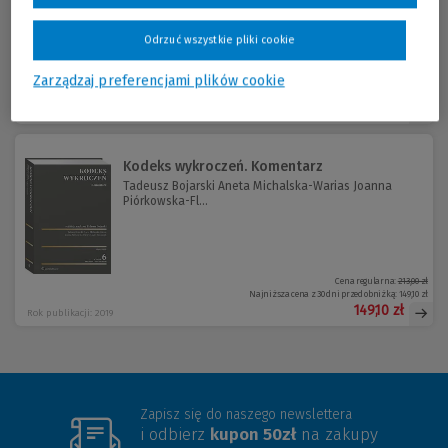
Odrzuć wszystkie pliki cookie
Zarządzaj preferencjami plików cookie
Cena regularna:
239,00 zł
Najniższa cena z 30 dni przed obniżką:
162,52 zł
239,00 zł
Rok publikacji: 2021
Kodeks wykroczeń. Komentarz
Tadeusz Bojarski Aneta Michalska-Warias Joanna
Piórkowska-Fl...
Cena regularna:
213,00 zł
Najniższa cena z 30 dni przed obniżką:
149,10 zł
149,10 zł
Rok publikacji: 2019
Zapisz się do naszego newslettera
i odbierz
kupon 50zł
na zakupy