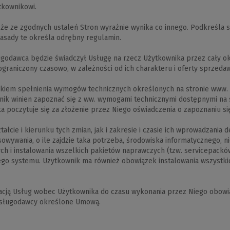
tkownikowi.
a że ze zgodnych ustaleń Stron wyraźnie wynika co innego. Podkreśla s
zasady te określa odrębny regulamin.
ugodawca będzie świadczył Usługę na rzecz Użytkownika przez cały o
raniczony czasowo, w zależności od ich charakteru i oferty sprzeda
unkiem spełnienia wymogów technicznych określonych na stronie www.
ownik winien zapoznać się z ww. wymogami technicznymi dostępnymi n
poczytuje się za złożenie przez Niego oświadczenia o zapoznaniu się 
tałcie i kierunku tych zmian, jak i zakresie i czasie ich wprowadzani
wywania, o ile zajdzie taka potrzeba, środowiska informatycznego, ni
ch i instalowania wszelkich pakietów naprawczych (tzw. servicepack
ego systemu. Użytkownik ma również obowiązek instalowania wszystk
acją Usług wobec Użytkownika do czasu wykonania przez Niego obowią
 Usługodawcy określone Umową.