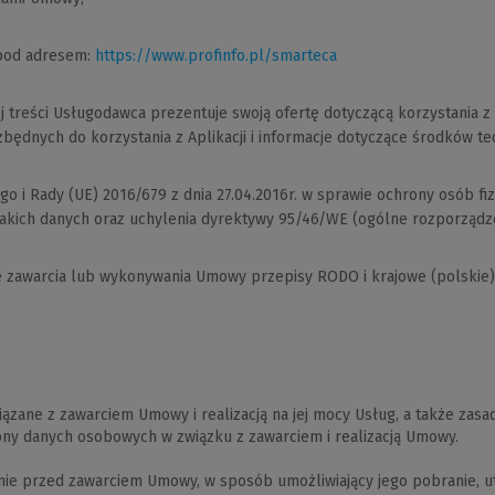
pod adresem:
https://www.profinfo.pl/smarteca
j treści Usługodawca prezentuje swoją ofertę dotyczącą korzystania z A
ędnych do korzystania z Aplikacji i informacje dotyczące środków tec
o i Rady (UE) 2016/679 z dnia 27.04.2016r. w sprawie ochrony osób f
kich danych oraz uchylenia dyrektywy 95/46/WE (ogólne rozporządze
e zawarcia lub wykonywania Umowy przepisy RODO i krajowe (polskie
iązane z zawarciem Umowy i realizacją na jej mocy Usług, a także za
ony danych osobowych w związku z zawarciem i realizacją Umowy.
ie przed zawarciem Umowy, w sposób umożliwiający jego pobranie, ut