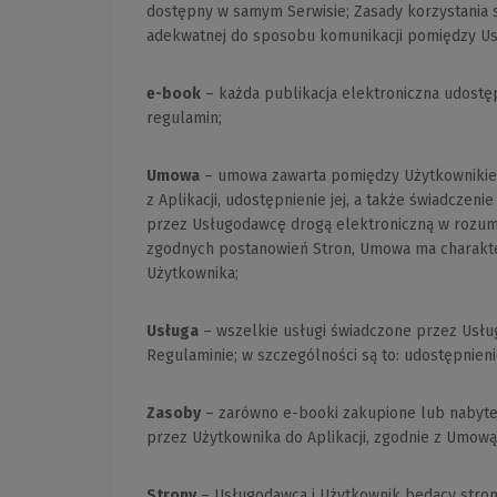
dostępny w samym Serwisie; Zasady korzystania 
adekwatnej do sposobu komunikacji pomiędzy U
e-book
– każda publikacja elektroniczna udostę
regulamin;
Umowa
– umowa zawarta pomiędzy Użytkownikiem 
z Aplikacji, udostępnienie jej, a także świadcze
przez Usługodawcę drogą elektroniczną w rozumien
zgodnych postanowień Stron, Umowa ma charakter 
Użytkownika;
Usługa
– wszelkie usługi świadczone przez Usłu
Regulaminie; w szczególności są to: udostępnieni
Zasoby
– zarówno e-booki zakupione lub nabyte
przez Użytkownika do Aplikacji, zgodnie z Umow
Strony
– Usługodawca i Użytkownik będący stro