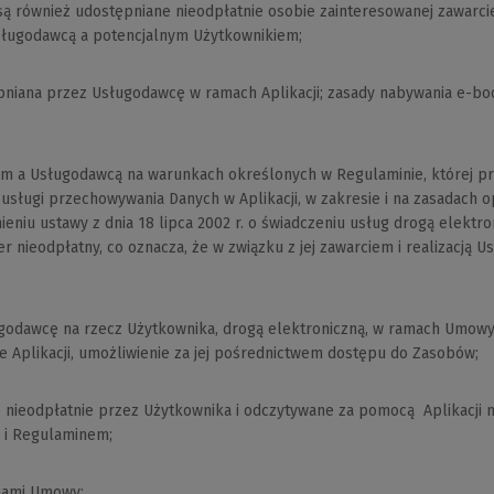
strony)
są również udostępniane nieodpłatnie osobie zainteresowanej zawarci
sługodawcą a potencjalnym Użytkownikiem;
pniana przez Usługodawcę w ramach Aplikacji; zasady nabywania e-boo
a Usługodawcą na warunkach określonych w Regulaminie, której przed
nie usługi przechowywania Danych w Aplikacji, w zakresie i na zasadach
iu ustawy z dnia 18 lipca 2002 r. o świadczeniu usług drogą elektroni
nieodpłatny, co oznacza, że w związku z jej zawarciem i realizacją 
godawcę na rzecz Użytkownika, drogą elektroniczną, w ramach Umowy,
e Aplikacji, umożliwienie za jej pośrednictwem dostępu do Zasobów;
 nieodpłatnie przez Użytkownika i odczytywane za pomocą Aplikacji 
ą i Regulaminem;
nami Umowy;