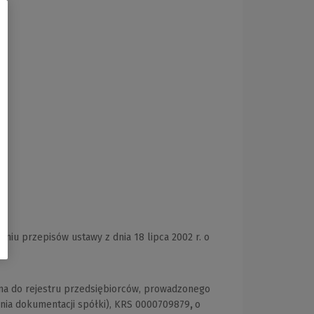
niu przepisów ustawy z dnia 18 lipca 2002 r. o
ana do rejestru przedsiębiorców, prowadzonego
nia dokumentacji spółki), KRS 0000709879
,
o