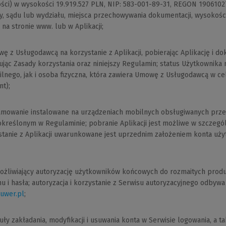
ści) w wysokości 19.919.527 PLN, NIP: 583-001-89-31, REGON 1906102
by, sądu lub wydziału, miejsca przechowywania dokumentacji, wysokośc
na stronie www. lub w Aplikacji;
ę z Usługodawcą na korzystanie z Aplikacji, pobierając Aplikację i do
jąc Zasady korzystania oraz niniejszy Regulamin; status Użytkownik
lnego, jak i osoba fizyczna, która zawiera Umowę z Usługodawcą w cel
t);
amowanie instalowane na urządzeniach mobilnych obsługiwanych prze
określonym w Regulaminie; pobranie Aplikacji jest możliwe w szczeg
ystanie z Aplikacji uwarunkowane jest uprzednim założeniem konta uż
ożliwiający autoryzację użytkowników końcowych do rozmaitych prod
u i hasła; autoryzacja i korzystanie z Serwisu autoryzacyjnego odbyw
uwer.pl
(Link
;
do
innej
y zakładania, modyfikacji i usuwania konta w Serwisie logowania, a t