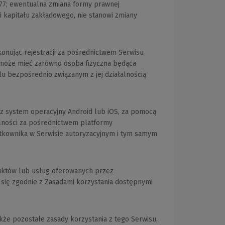
77; ewentualna zmiana formy prawnej
i kapitału zakładowego, nie stanowi zmiany
konując rejestracji za pośrednictwem Serwisu
a może mieć zarówno osoba fizyczna będąca
u bezpośrednio związanym z jej działalnością
z system operacyjny Android lub iOS, za pomocą
ólności za pośrednictwem platformy
ytkownika w Serwisie autoryzacyjnym i tym samym
uktów lub usług oferowanych przez
a się zgodnie z Zasadami korzystania dostępnymi
akże pozostałe zasady korzystania z tego Serwisu,