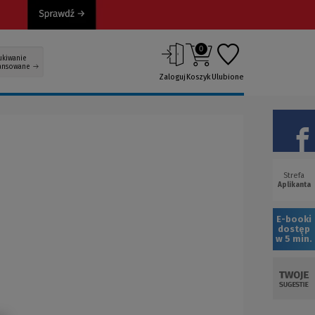
0
ukiwanie
ansowane
Zaloguj
Koszyk
Ulubione
Strefa
(Now
Aplikanta
okno
E-booki
dostęp
w 5 min.