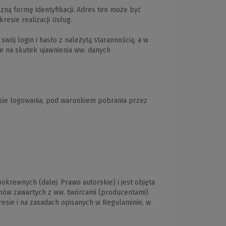
zną formę identyfikacji. Adres ten może być
esie realizacji Usług.
wój login i hasło z należytą starannością, a w
e na skutek ujawnienia ww. danych
isie logowania, pod warunkiem pobrania przez
krewnych (dalej: Prawo autorskie) i jest objęta
mów zawartych z ww. twórcami (producentami)
resie i na zasadach opisanych w Regulaminie, w