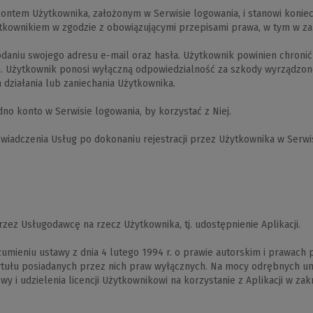
ontem Użytkownika, założonym w Serwisie logowania, i stanowi koniec
kownikiem w zgodzie z obowiązującymi przepisami prawa, w tym w zakr
daniu swojego adresu e-mail oraz hasła. Użytkownik powinien chronić s
m. Użytkownik ponosi wyłączną odpowiedzialność za szkody wyrządzon
m działania lub zaniechania Użytkownika.
no konto w Serwisie logowania, by korzystać z Niej.
wiadczenia Usług po dokonaniu rejestracji przez Użytkownika w Serw
ez Usługodawcę na rzecz Użytkownika, tj. udostępnienie Aplikacji.
ieniu ustawy z dnia 4 lutego 1994 r. o prawie autorskim i prawach po
tytułu posiadanych przez nich praw wyłącznych. Na mocy odrębnych u
 i udzielenia licencji Użytkownikowi na korzystanie z Aplikacji w zak
.