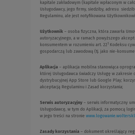
kapitale zakładowym (kapitale wpłaconym w cało
Usługodawcy, jego firmy, siedziby, adresu siedzi
Regulaminu, ale jest notyfikowana Użytkownikowi 
Użytkownik
– osoba fizyczna, która zawarła Umow
autoryzacyjnego, a w ramach powyższego akceptu
1
konsumentem w rozumieniu art. 22
Kodeksu cywi
gospodarczą lub zawodową (tj. jako nie-konsumen
Aplikacja
– aplikacja mobilna stanowiąca oprogr
której Usługodawca świadczy Usługę w zakresie 
dystrybucyjnej App Store lub Google Play; korz
akceptacją Regulaminu i Zasad korzystania;
Serwis autoryzacyjny
– serwis informatyczny um
Usługodawcę, w tym do Aplikacji, za pomocą login
w jego treści na stronie
www.logowanie.wolterskl
Zasady korzystania
– dokument określający reguł