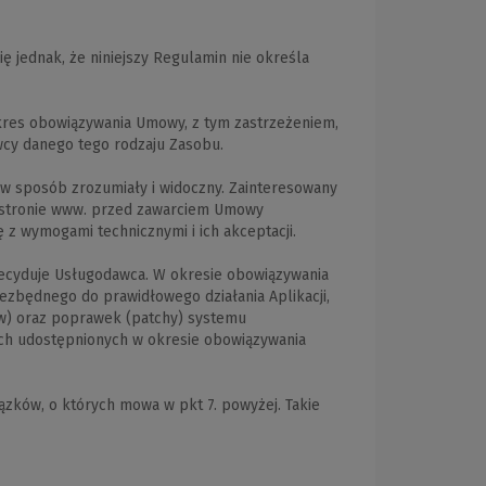
ię jednak, że niniejszy Regulamin nie określa
kres obowiązywania Umowy, z tym zastrzeżeniem,
wcy danego tego rodzaju Zasobu.
 w sposób zrozumiały i widoczny. Zainteresowany
a stronie www. przed zawarciem Umowy
z wymogami technicznymi i ich akceptacji.
a decyduje Usługodawca. W okresie obowiązywania
ezbędnego do prawidłowego działania Aplikacji,
ów) oraz poprawek (patchy) systemu
ich udostępnionych w okresie obowiązywania
zków, o których mowa w pkt 7. powyżej. Takie