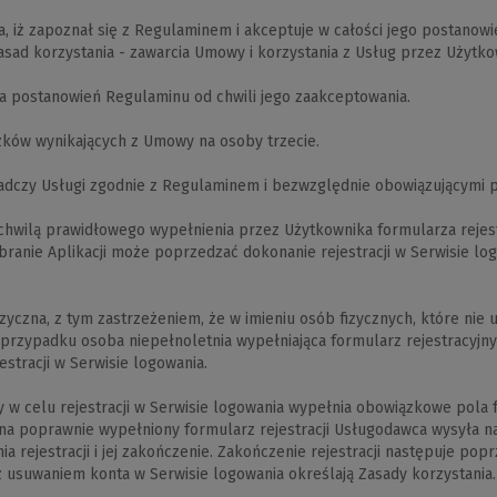
iż zapoznał się z Regulaminem i akceptuje w całości jego postanowi
asad korzystania - zawarcia Umowy i korzystania z Usług przez Użytko
a postanowień Regulaminu od chwili jego zaakceptowania.
zków wynikających z Umowy na osoby trzecie.
iadczy Usługi zgodnie z Regulaminem i bezwzględnie obowiązującymi 
chwilą prawidłowego wypełnienia przez Użytkownika formularza rejes
branie Aplikacji może poprzedzać dokonanie rejestracji w Serwisie lo
zna, z tym zastrzeżeniem, że w imieniu osób fizycznych, które nie uk
przypadku osoba niepełnoletnia wypełniająca formularz rejestracyjny
stracji w Serwisie logowania.
y w celu rejestracji w Serwisie logowania wypełnia obowiązkowe pola f
 na poprawnie wypełniony formularz rejestracji Usługodawca wysyła n
 rejestracji i jej zakończenie. Zakończenie rejestracji następuje pop
z usuwaniem konta w Serwisie logowania określają Zasady korzystania.