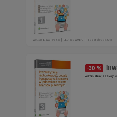
Wolters Kluwer Polska
EBO-1619 W01P01
Rok publikacji: 2015
Inwe
-30 %
Administracja Księg