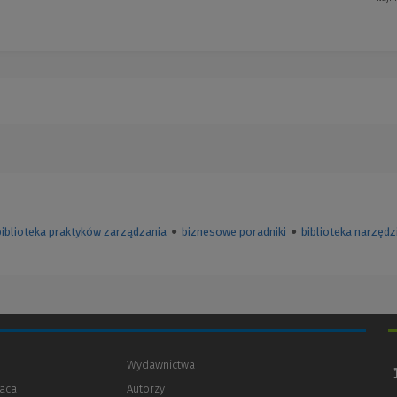
biblioteka praktyków zarządzania
●
biznesowe poradniki
●
biblioteka narzędzi
Wydawnictwa
aca
Autorzy