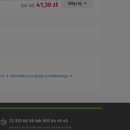
Więcej
41,30 zł
Już od:
 hr
●
biblioteka przeglądu podatkowego
●
22 535 88 00
lub
801 04 45 45
Jesteśmy do Państwa dyspozycji od 8:00 do 16:00