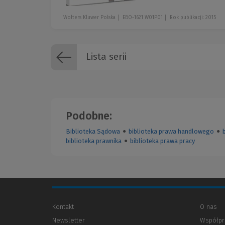
Wolters Kluwer Polska
EBO-1621 W01P01
Rok publikacji: 2015
Lista serii
Podobne:
Biblioteka Sądowa
●
biblioteka prawa handlowego
●
biblioteka prawnika
●
biblioteka prawa pracy
Kontakt
O nas
Newsletter
Współpr