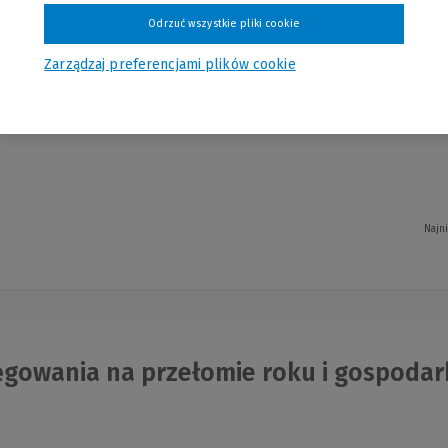
Odrzuć wszystkie pliki cookie
nięcie roku w jednostkach sfery finan
Zarządzaj preferencjami plików cookie
 Gąsiorek, Karolina Gierszewska, Mariusz Jabłoński, Justyna Kisielew...
Najn
gowania na przełomie roku i gospodark