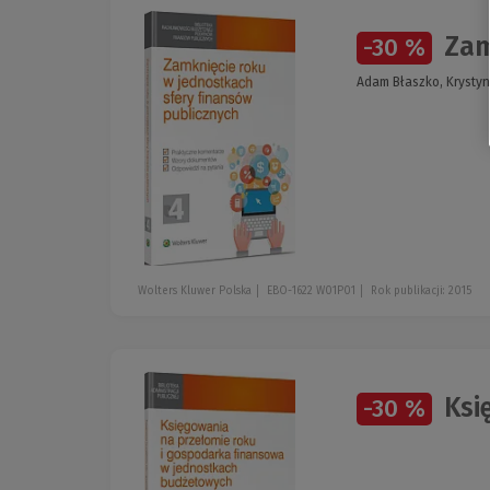
Zamk
-30 %
Adam Błaszko, Krystyna
Wolters Kluwer Polska
EBO-1622 W01P01
Rok publikacji: 2015
Księ
-30 %