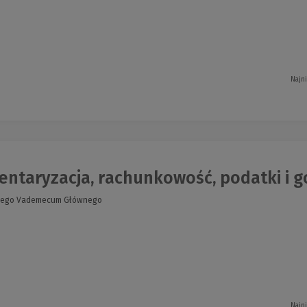
Najn
ntaryzacja, rachunkowość, podatki i go
owego Vademecum Głównego
Najn