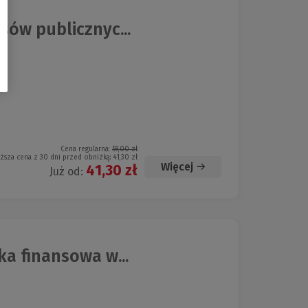
sów publicznyc...
Cena regularna:
59,00 zł
iższa cena z 30 dni przed obniżką:
41,30 zł
Więcej
41,30 zł
Już od:
a finansowa w...