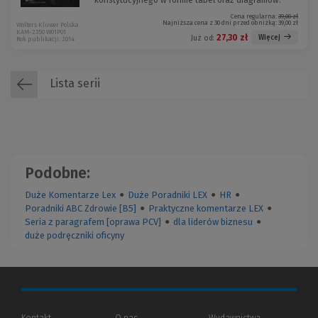
konstytucyjnego w formie tabel oraz diagramów.
Cena regularna:
39,00 zł
Najniższa cena z 30 dni przed obniżką:
39,00 zł
Wolters Kluwer Polska
KAM-2350 W01P01
27,30 zł
Więcej
Już od:
Rok publikacji: 2014
Lista serii
Podobne:
Duże Komentarze Lex
●
Duże Poradniki LEX
●
HR
●
Poradniki ABC Zdrowie [B5]
●
Praktyczne komentarze LEX
●
Seria z paragrafem [oprawa PCV]
●
dla liderów biznesu
●
duże podręczniki oficyny