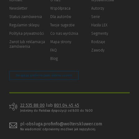
Kontakt
O nas
Wydawnictwa
Newsletter
Współpraca
Autorzy
Status zamówienia
Dla autorów
(Nowe
(Link
Serie
okno)
do
Regulamin sklepu
Twoje sugestie
Hasła LEX
innej
strony)
Polityka prywatności
(Nowe
(Link
Co nas wyróżnia
Segmenty
okno)
do
Zwrot lub reklamacja
Mapa strony
Rodzaje
innej
zamówienia
strony)
FAQ
Zawody
Blog
Zarządzaj preferencjami plików cookie
22 535 88 00
lub
801 04 45 45
Jesteśmy do Państwa dyspozycji od 8:00 do 16:00
pl-obsluga.profinfo@wolterskluwer.com
Na wiadomość odpowiemy możliwe jak najszybciej.