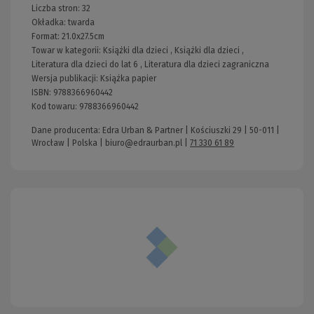
Liczba stron:
32
Okładka:
twarda
Format:
21.0x27.5cm
Towar w kategorii:
Książki dla dzieci
,
Książki dla dzieci
,
Literatura dla dzieci do lat 6
,
Literatura dla dzieci zagraniczna
Wersja publikacji:
Książka papier
ISBN:
9788366960442
Kod towaru:
9788366960442
Dane producenta: Edra Urban & Partner | Kościuszki 29 | 50-011 |
Wrocław | Polska |
biuro@edraurban.pl
|
71 330 61 89