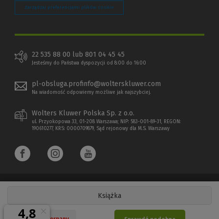
Zarządzaj preferencjami plików cookie
22 535 88 00 lub 801 04 45 45
Jesteśmy do Państwa dyspozycji od 8:00 do 16:00
pl-obsluga.profinfo@wolterskluwer.com
Na wiadomość odpowiemy możliwe jak najszybciej.
Wolters Kluwer Polska Sp. z o.o.
ul. Przyokopowa 33, 01-208 Warszawa; NIP: 583-001-89-31, REGON:
190610277, KRS: 0000709879, Sąd rejonowy dla M.S. Warszawy
Książka
Copyright 1997 - 2026 Wolters Kluwer Polska Sp. z o.o.