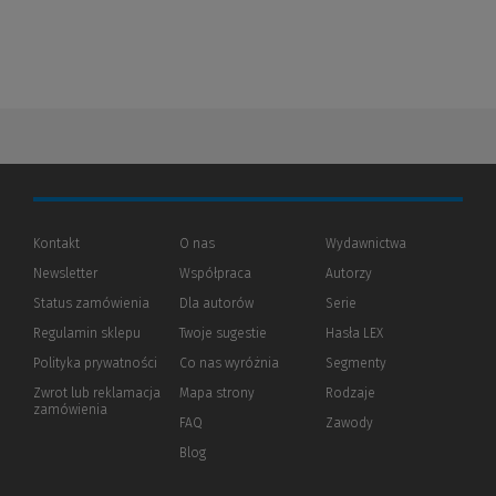
Kontakt
O nas
Wydawnictwa
Newsletter
Współpraca
Autorzy
Status zamówienia
Dla autorów
(Nowe
(Link
Serie
okno)
do
Regulamin sklepu
Twoje sugestie
Hasła LEX
innej
strony)
Polityka prywatności
(Nowe
(Link
Co nas wyróżnia
Segmenty
okno)
do
Zwrot lub reklamacja
Mapa strony
Rodzaje
innej
zamówienia
strony)
FAQ
Zawody
Blog