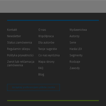
Kontakt
O nas
Wydawnictwa
Newsletter
Współpraca
Autorzy
Status zamówienia
Dla autorów
(Nowe
(Link
Serie
okno)
do
Regulamin sklepu
Twoje sugestie
Hasła LEX
innej
strony)
Polityka prywatności
(Nowe
(Link
Co nas wyróżnia
Segmenty
okno)
do
Zwrot lub reklamacja
Mapa strony
Rodzaje
innej
zamówienia
strony)
FAQ
Zawody
Blog
Zarządzaj preferencjami plików cookie