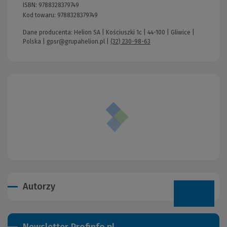
ISBN:
9788328379749
Kod towaru:
9788328379749
Dane producenta: Helion SA | Kościuszki 1c | 44-100 | Gliwice |
Polska |
gpsr@grupahelion.pl
|
(32) 230-98-63
Autorzy
Newsletter Profinfo.pl