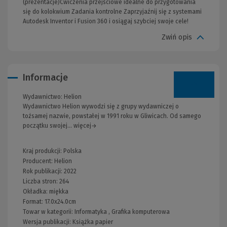
(prezentacje)Ćwiczenia przejściowe idealne do przygotowania
się do kolokwium Zadania kontrolne Zaprzyjaźnij się z systemami
Autodesk Inventor i Fusion 360 i osiągaj szybciej swoje cele!
Zwiń opis
Informacje
Wydawnictwo:
Helion
Wydawnictwo Helion wywodzi się z grupy wydawniczej o
tożsamej nazwie, powstałej w 1991 roku w Gliwicach. Od samego
początku swojej... więcej→
Kraj produkcji: Polska
Producent:
Helion
Rok publikacji:
2022
Liczba stron:
264
Okładka:
miękka
Format:
17.0x24.0cm
Towar w kategorii:
Informatyka
,
Grafika komputerowa
Wersja publikacji:
Książka papier