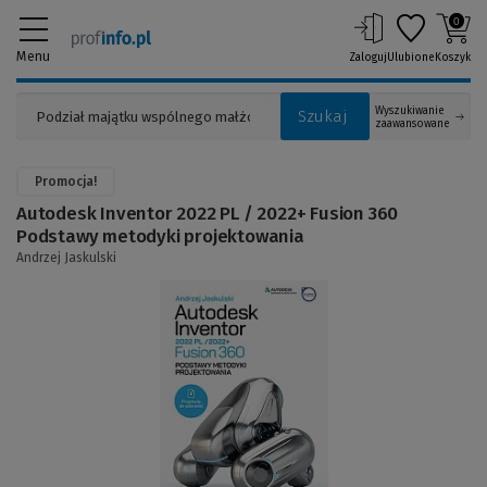
0
Menu
Zaloguj
Ulubione
Koszyk
Wyszukiwanie
Szukaj
zaawansowane
Promocja!
Autodesk Inventor 2022 PL / 2022+ Fusion 360
Podstawy metodyki projektowania
Andrzej Jaskulski
(Link
do
innej
strony)