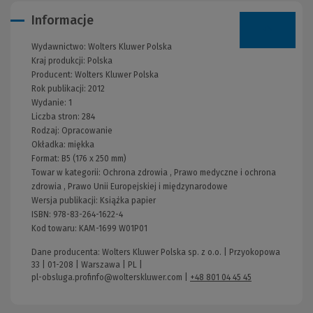
Informacje
Wydawnictwo:
Wolters Kluwer Polska
Kraj produkcji: Polska
Producent:
Wolters Kluwer Polska
Rok publikacji:
2012
Wydanie:
1
Liczba stron:
284
Rodzaj:
Opracowanie
Okładka:
miękka
Format:
B5 (176 x 250 mm)
Towar w kategorii:
Ochrona zdrowia
,
Prawo medyczne i ochrona
zdrowia
,
Prawo Unii Europejskiej i międzynarodowe
Wersja publikacji:
Książka papier
ISBN:
978-83-264-1622-4
Kod towaru:
KAM-1699 W01P01
Dane producenta: Wolters Kluwer Polska sp. z o.o. | Przyokopowa
33 | 01-208 | Warszawa | PL |
pl-obsluga.profinfo@wolterskluwer.com
|
+48 801 04 45 45