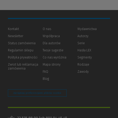
Kontakt
O nas
Wydawnictwa
Newsletter
Współpraca
Autorzy
Status zamówienia
Dla autorów
(Nowe
(Link
Serie
okno)
do
Regulamin sklepu
Twoje sugestie
Hasła LEX
innej
strony)
Polityka prywatności
(Nowe
(Link
Co nas wyróżnia
Segmenty
okno)
do
Zwrot lub reklamacja
Mapa strony
Rodzaje
innej
zamówienia
strony)
FAQ
Zawody
Blog
Zarządzaj preferencjami plików cookie