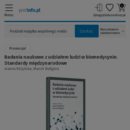
0
Menu
Zaloguj
Ulubione
Koszyk
Wyszukiwanie
Szukaj
zaawansowane
Promocja!
Badania naukowe z udziałem ludzi w biomedycynie.
Standardy międzynarodowe
Joanna Różyńska,
Marcin Waligóra
(Link
do
innej
strony)