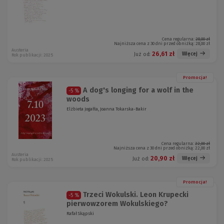
Cena regularna:
28,00 zł
Najniższa cena z 30 dni przed obniżką:
28,00 zł
Austeria
26,61 zł
Więcej
Już od:
Rok publikacji: 2025
Promocja!
A dog's longing for a wolf in the
-5 %
woods
Elżbieta Jogałła, Joanna Tokarska-Bakir
Cena regularna:
22,00 zł
Najniższa cena z 30 dni przed obniżką:
22,00 zł
Austeria
20,90 zł
Więcej
Już od:
Rok publikacji: 2025
Promocja!
Trzeci Wokulski. Leon Krupecki
-5 %
pierwowzorem Wokulskiego?
Rafał Skąpski