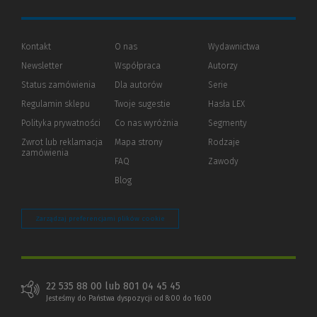
Kontakt
O nas
Wydawnictwa
Newsletter
Współpraca
Autorzy
Status zamówienia
Dla autorów
(Nowe
(Link
Serie
okno)
do
Regulamin sklepu
Twoje sugestie
Hasła LEX
innej
strony)
Polityka prywatności
(Nowe
(Link
Co nas wyróżnia
Segmenty
okno)
do
Zwrot lub reklamacja
Mapa strony
Rodzaje
innej
zamówienia
strony)
FAQ
Zawody
Blog
Zarządzaj preferencjami plików cookie
22 535 88 00 lub 801 04 45 45
Jesteśmy do Państwa dyspozycji od 8:00 do 16:00