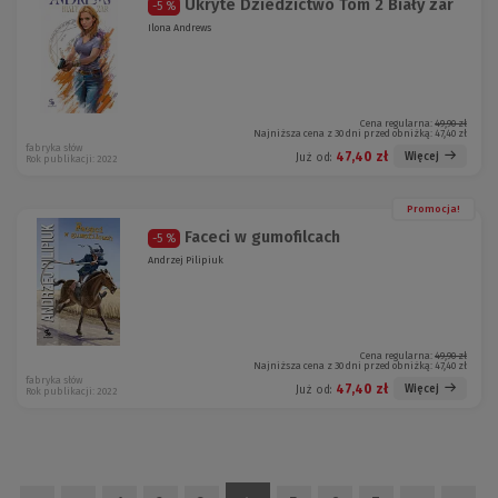
Ukryte Dziedzictwo Tom 2 Biały żar
-5 %
Ilona Andrews
Cena regularna:
49,90 zł
Najniższa cena z 30 dni przed obniżką:
47,40 zł
fabryka słów
47,40 zł
Więcej
Już od:
Rok publikacji: 2022
Promocja!
Faceci w gumofilcach
-5 %
Andrzej Pilipiuk
Cena regularna:
49,90 zł
Najniższa cena z 30 dni przed obniżką:
47,40 zł
fabryka słów
47,40 zł
Więcej
Już od:
Rok publikacji: 2022