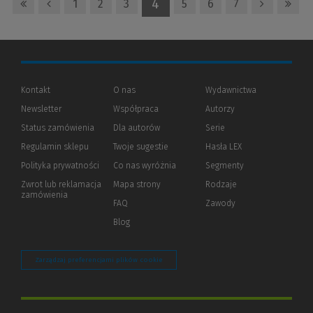
4
1
2
3
5
6
7
Kontakt
O nas
Wydawnictwa
Newsletter
Współpraca
Autorzy
Status zamówienia
Dla autorów
(Nowe
(Link
Serie
okno)
do
Regulamin sklepu
Twoje sugestie
Hasła LEX
innej
strony)
Polityka prywatności
(Nowe
(Link
Co nas wyróżnia
Segmenty
okno)
do
Zwrot lub reklamacja
Mapa strony
Rodzaje
innej
zamówienia
strony)
FAQ
Zawody
Blog
Zarządzaj preferencjami plików cookie