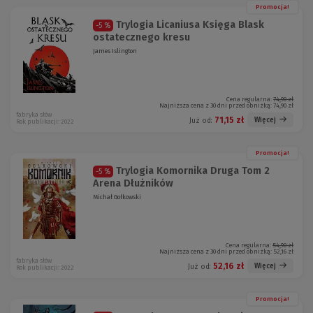
Promocja!
Trylogia Licaniusa Księga Blask
-5 %
ostatecznego kresu
James Islington
Cena regularna:
74,90 zł
Najniższa cena z 30 dni przed obniżką:
74,90 zł
fabryka słów
71,15 zł
Więcej
Już od:
Rok publikacji: 2022
Promocja!
Trylogia Komornika Druga Tom 2
-5 %
Arena Dłużników
Michał Gołkowski
Cena regularna:
54,90 zł
Najniższa cena z 30 dni przed obniżką:
52,16 zł
fabryka słów
52,16 zł
Więcej
Już od:
Rok publikacji: 2022
Promocja!