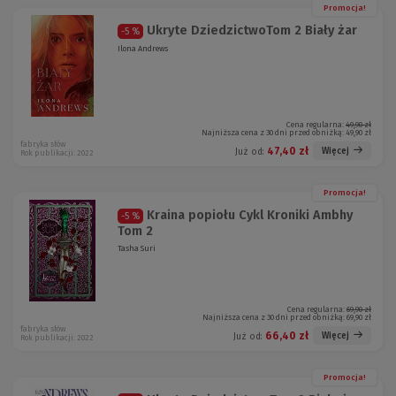
Promocja!
Ukryte DziedzictwoTom 2 Biały żar
-5 %
Ilona Andrews
Cena regularna:
49,90 zł
Najniższa cena z 30 dni przed obniżką:
49,90 zł
fabryka słów
47,40 zł
Więcej
Już od:
Rok publikacji: 2022
Promocja!
Kraina popiołu Cykl Kroniki Ambhy
-5 %
Tom 2
Tasha Suri
Cena regularna:
69,90 zł
Najniższa cena z 30 dni przed obniżką:
69,90 zł
fabryka słów
66,40 zł
Więcej
Już od:
Rok publikacji: 2022
Promocja!