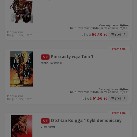
Cena regularna:
69,90 zł
Najniższa cena z 30 dni przed obniżką:
69,90 zł
fabryka słów
66,40 zł
Więcej
Już od:
Rok publikacji: 2023
Promocja!
Pierzasty wąż Tom 1
-5 %
Michał Gołkowski
Cena regularna:
64,90 zł
Najniższa cena z 30 dni przed obniżką:
61,66 zł
fabryka słów
61,66 zł
Więcej
Już od:
Rok publikacji: 2023
Promocja!
Otchłań Księga 1 Cykl demoniczny
-5 %
V.Peter Brett