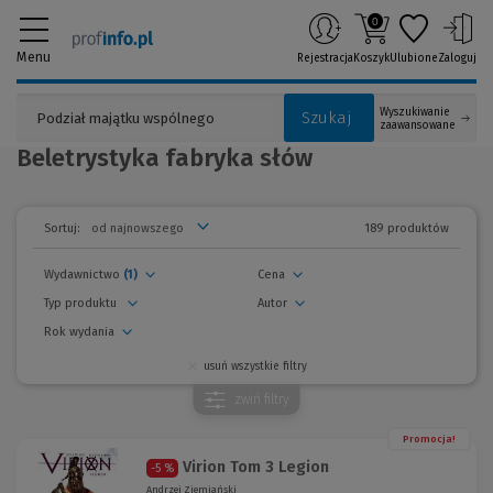
0
Menu
Rejestracja
Koszyk
Ulubione
Zaloguj
Wyszukiwanie
Szukaj
zaawansowane
Beletrystyka fabryka słów
189 produktów
Sortuj:
Wydawnictwo
(1)
Cena
Typ produktu
Autor
Rok wydania
usuń wszystkie filtry
zwiń
filtry
Promocja!
Virion Tom 3 Legion
-5 %
Andrzej Ziemiański