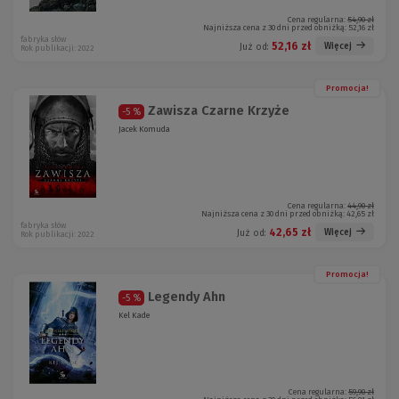
Cena regularna:
54,90 zł
Najniższa cena z 30 dni przed obniżką:
52,16 zł
fabryka słów
52,16 zł
Więcej
Już od:
Rok publikacji: 2022
Promocja!
Zawisza Czarne Krzyże
-5 %
Jacek Komuda
Cena regularna:
44,90 zł
Najniższa cena z 30 dni przed obniżką:
42,65 zł
fabryka słów
42,65 zł
Więcej
Już od:
Rok publikacji: 2022
Promocja!
Legendy Ahn
-5 %
Kel Kade
Cena regularna:
59,90 zł