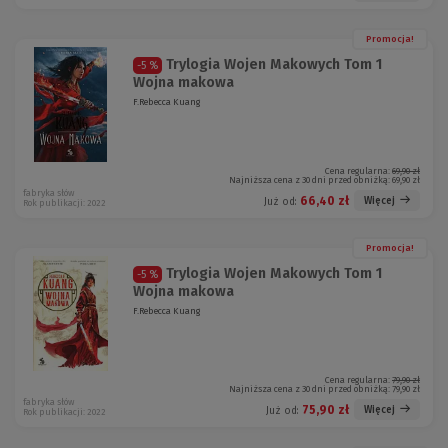
Promocja!
Trylogia Wojen Makowych Tom 1
-5 %
Wojna makowa
F.Rebecca Kuang
Cena regularna:
69,90 zł
Najniższa cena z 30 dni przed obniżką:
69,90 zł
fabryka słów
66,40 zł
Więcej
Już od:
Rok publikacji: 2022
Promocja!
Trylogia Wojen Makowych Tom 1
-5 %
Wojna makowa
F.Rebecca Kuang
Cena regularna:
79,90 zł
Najniższa cena z 30 dni przed obniżką:
79,90 zł
fabryka słów
75,90 zł
Więcej
Już od:
Rok publikacji: 2022