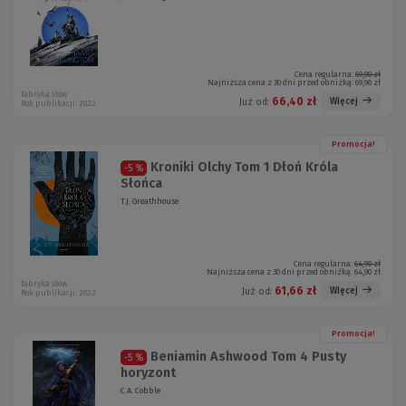
Cena regularna:
69,90 zł
Najniższa cena z 30 dni przed obniżką:
69,90 zł
fabryka słów
66,40 zł
Więcej
Już od:
Rok publikacji: 2022
Promocja!
Kroniki Olchy Tom 1 Dłoń Króla
-5 %
Słońca
T.J. Greathhouse
Cena regularna:
64,90 zł
Najniższa cena z 30 dni przed obniżką:
64,90 zł
fabryka słów
61,66 zł
Więcej
Już od:
Rok publikacji: 2022
Promocja!
Beniamin Ashwood Tom 4 Pusty
-5 %
horyzont
C.A. Cobble