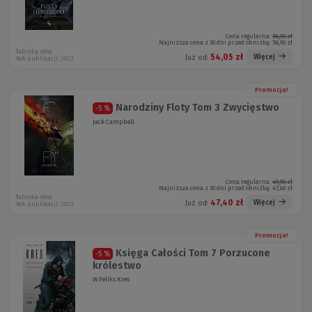
Cena regularna:
56,90 zł
Najniższa cena z 30 dni przed obniżką:
56,90 zł
fabryka słów
54,05 zł
Więcej
Już od:
Rok publikacji: 2022
Promocja!
Narodziny Floty Tom 3 Zwycięstwo
-5 %
Jack Campbell
Cena regularna:
49,90 zł
Najniższa cena z 30 dni przed obniżką:
47,40 zł
fabryka słów
47,40 zł
Więcej
Już od:
Rok publikacji: 2022
Promocja!
Księga Całości Tom 7 Porzucone
-5 %
królestwo
W.Feliks Kres