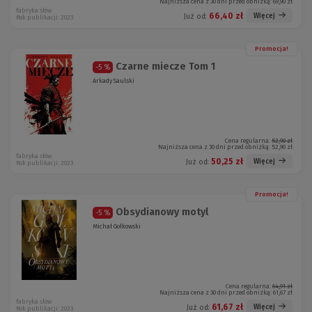
Najniższa cena z 30 dni przed obniżką:
69,90 zł
fabryka słów
66,40 zł
Więcej
Już od:
Rok publikacji: 2023
Promocja!
Czarne miecze Tom 1
-5 %
Arkady Saulski
Cena regularna:
52,90 zł
Najniższa cena z 30 dni przed obniżką:
52,90 zł
fabryka słów
50,25 zł
Więcej
Już od:
Rok publikacji: 2023
Promocja!
Obsydianowy motyl
-5 %
Michał Gołkowski
Cena regularna:
64,91 zł
Najniższa cena z 30 dni przed obniżką:
61,67 zł
fabryka słów
61,67 zł
Więcej
Już od:
Rok publikacji: 2023