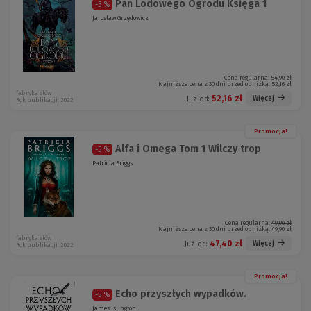
Pan Lodowego Ogrodu Księga 1
-5 %
Jarosław Grzędowicz
Cena regularna:
54,90 zł
Najniższa cena z 30 dni przed obniżką:
52,16 zł
fabryka słów
52,16 zł
Więcej
Już od:
Rok publikacji: 2022
Promocja!
Alfa i Omega Tom 1 Wilczy trop
-5 %
Patricia Briggs
Cena regularna:
49,90 zł
Najniższa cena z 30 dni przed obniżką:
49,90 zł
fabryka słów
47,40 zł
Więcej
Już od:
Rok publikacji: 2022
Promocja!
Echo przyszłych wypadków.
-5 %
James Islington