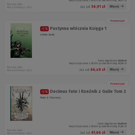
Najniższa cena z 30 dni przed obniżką:
56,91 zł
fabryka słów
56,91 zł
Więcej
Już od:
Rok publikacji: 2022
Promocja!
Pustynna włócznia Księga 1
-5 %
V.Peter Brett
Cena regularna:
69,90 zł
Najniższa cena z 30 dni przed obniżką:
69,90 zł
fabryka słów
66,40 zł
Więcej
Już od:
Rok publikacji: 2022
Promocja!
Decimus Fate i Rzeźnik z Guile Tom 2
-5 %
Peter A. Flannery
Cena regularna:
64,90 zł
Najniższa cena z 30 dni przed obniżką:
61,66 zł
fabryka słów
61,66 zł
Więcej
Już od:
Rok publikacji: 2022