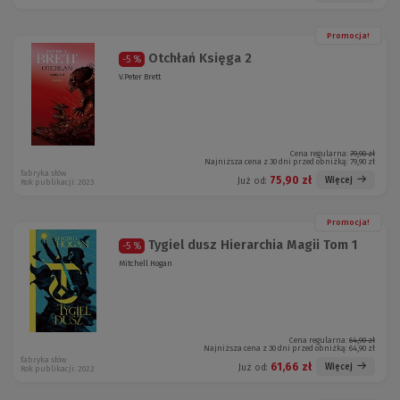
Promocja!
Otchłań Księga 2
-5 %
V.Peter Brett
Cena regularna:
79,90 zł
Najniższa cena z 30 dni przed obniżką:
79,90 zł
fabryka słów
75,90 zł
Więcej
Już od:
Rok publikacji: 2023
Promocja!
Tygiel dusz Hierarchia Magii Tom 1
-5 %
Mitchell Hogan
Cena regularna:
64,90 zł
Najniższa cena z 30 dni przed obniżką:
64,90 zł
fabryka słów
61,66 zł
Więcej
Już od:
Rok publikacji: 2022