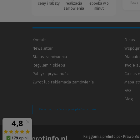
fosze
ceny i rabaty
realizacja
ebooka w 5
zamówienia
minut
Kontakt
O nas
Newsletter
Współpr
Status zamówienia
Dla aut
Regulamin sklepu
Twoje s
Polityka prywatności
(Nowe
(Link
Co nas 
okno)
do
Zwrot lub reklamacja zamówienia
Mapa st
innej
strony)
FAQ
Blog
Zarządzaj preferencjami plików cookie
Księgarnia profinfo.pl - Prawo B