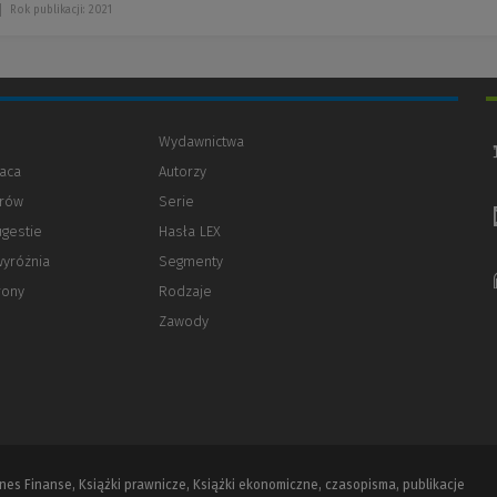
Rok publikacji: 2021
Wydawnictwa
aca
Autorzy
orów
(Nowe
(Link
Serie
okno)
do
ugestie
Hasła LEX
innej
strony)
wyróżnia
Segmenty
rony
Rodzaje
Zawody
iznes Finanse, Książki prawnicze, Książki ekonomiczne, czasopisma, publikacje