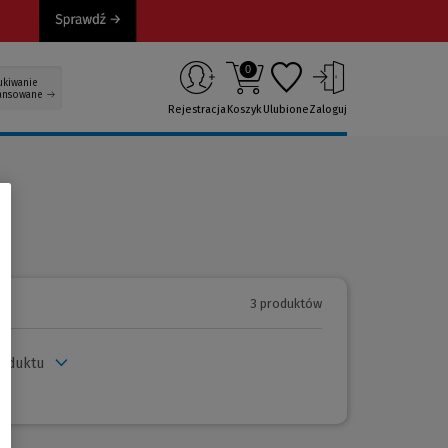
0
ukiwanie
ansowane
Rejestracja
Koszyk
Ulubione
Zaloguj
3 produktów
roduktu