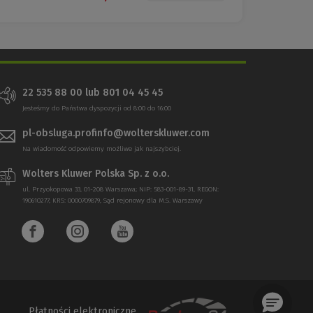
22 535 88 00 lub 801 04 45 45
Jesteśmy do Państwa dyspozycji od 8:00 do 16:00
pl-obsluga.profinfo@wolterskluwer.com
Na wiadomość odpowiemy możliwe jak najszybciej.
Wolters Kluwer Polska Sp. z o.o.
ul. Przyokopowa 33, 01-208 Warszawa; NIP: 583-001-89-31, REGON:
190610277, KRS: 0000709879, Sąd rejonowy dla M.S. Warszawy
Płatności elektroniczne