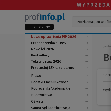
Kategorie
Nowe uprawnienia PIP 2026
Przedsprzedaże -15%
Jeste
Nowości 2026
B
Bestsellery
Teksty ustaw 2026
Przetestuj LEX-a za darmo
(Nowe
(Link
okno)
do
Sortu
Prawo
innej
strony)
Podatki i rachunkowość
Podręczniki Akademickie
Wyd
Budownictwo
Oświata
Samorząd i Administracja