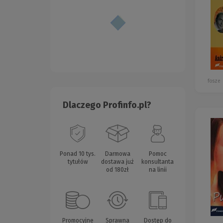
fosze
Dlaczego Profinfo.pl?
Ponad 10 tys.
Darmowa
Pomoc
tytułów
dostawa już
konsultanta
od 180zł
na linii
Promocyjne
Sprawna
Dostęp do