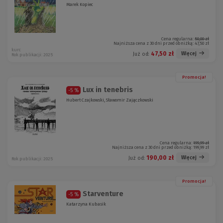
Marek Kopiec
Cena regularna:
50,00 zł
Najniższa cena z 30 dni przed obniżką:
47,50 zł
kurc
47,50 zł
Więcej
Już od:
Rok publikacji: 2025
Promocja!
Lux in tenebris
-5 %
Hubert Czajkowski, Sławomir Zajączkowski
Cena regularna:
199,99 zł
Najniższa cena z 30 dni przed obniżką:
199,99 zł
190,00 zł
Więcej
Już od:
Rok publikacji: 2025
Promocja!
Starventure
-5 %
Katarzyna Kubasik