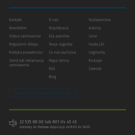
Kontakt
O nas
Wydawnictwa
Newsletter
Współpraca
Autorzy
Status zamówienia
Dla autorów
(Nowe
(Link
Serie
okno)
do
Regulamin sklepu
Twoje sugestie
Hasła LEX
innej
strony)
Polityka prywatności
(Nowe
(Link
Co nas wyróżnia
Segmenty
okno)
do
Zwrot lub reklamacja
Mapa strony
Rodzaje
innej
zamówienia
strony)
FAQ
Zawody
Blog
Zarządzaj preferencjami plików cookie
22 535 88 00 lub 801 04 45 45
Jesteśmy do Państwa dyspozycji od 8:00 do 16:00