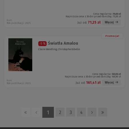
Cena regularna:
75,00 zł
Najniższa cena z 30 dni przed obniżką:
75,00 zł
kurc
71,25 zł
Więcej
Już od:
Rok publikacji: 2025
Promocja!
Światła Amalou
-5 %
Claire Wendling, Christophe Gibelin
Cena regularna:
169,90 zł
Najniższa cena z 30 dni przed obniżką:
169,90 zł
kurc
161,41 zł
Więcej
Już od:
Rok publikacji: 2025
1
2
3
4