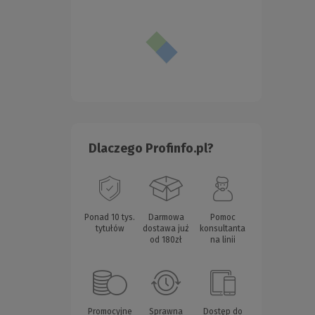
Dlaczego Profinfo.pl?
Ponad 10 tys.
Darmowa
Pomoc
tytułów
dostawa już
konsultanta
od 180zł
na linii
Promocyjne
Sprawna
Dostęp do