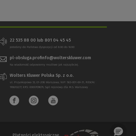
22 535 88 00 lub 801 04 45 45
Jesteśmy do Państwa dyspozycji od 8:00 do 16:00
pl-obsluga.profinfo@wolterskluwer.com
Na wiadomość odpowiemy możliwe jak najszybciej.
Wolters Kluwer Polska Sp. z o.o.
ul. Przyokopowa 33, 01-208 Warszawa; NIP: 583-001-89-31, REGON:
190610277, KRS: 0000709879, Sąd rejonowy dla M.S. Warszawy
Płatności elektroniczne