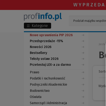
Kategorie
Nowe uprawnienia PIP 2026
Przedsprzedaże -15%
Jeste
Nowości 2026
B
Bestsellery
Teksty ustaw 2026
Przetestuj LEX-a za darmo
(Nowe
(Link
okno)
do
Sortu
Prawo
innej
strony)
Podatki i rachunkowość
Podręczniki Akademickie
Wyd
Budownictwo
Oświata
Samorząd i Administracja