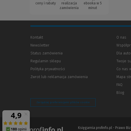
ceny i rabaty
realizacja
ebooka w 5
zamówienia
minut
Kontakt
O nas
Newsletter
Współpr
Status zamówienia
Dla aut
Regulamin sklepu
Twoje s
Polityka prywatności
(Nowe
(Link
Co nas 
okno)
do
Zwrot lub reklamacja zamówienia
Mapa st
innej
strony)
FAQ
Blog
Zarządzaj preferencjami plików cookie
Księgarnia profinfo.pl - Prawo B