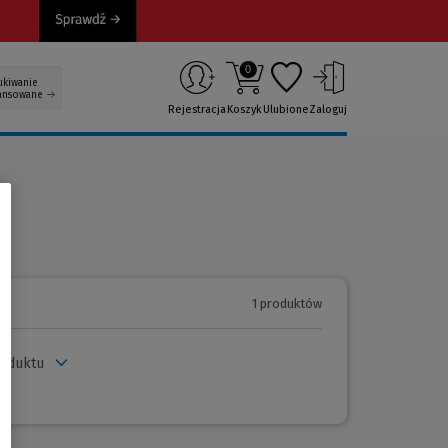
0
ukiwanie
ansowane
Rejestracja
Koszyk
Ulubione
Zaloguj
1 produktów
roduktu