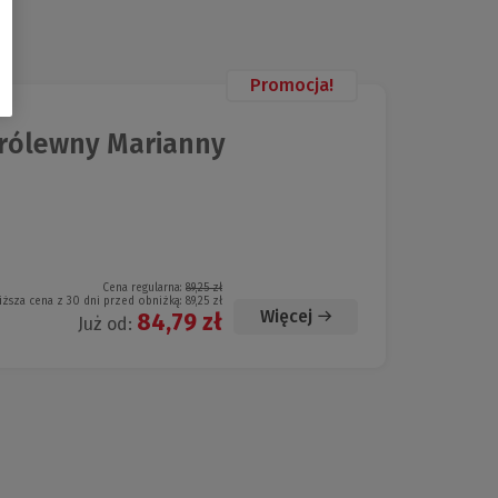
Promocja!
królewny Marianny
Cena regularna:
89,25 zł
iższa cena z 30 dni przed obniżką:
89,25 zł
Więcej
84,79 zł
Już od: